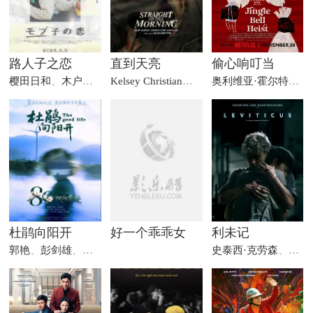
路人子之恋
直到天亮
偷心响叮当
樱田日和
、
木户大圣
、
早濑憩
Kelsey Christian
、
Bonnie Jean Tyer
、
Maria 
奥利维亚·霍尔特
、
康
杜鹃向阳开
好一个乖乖女
利未记
郭艳
、
彭剑雄
、
井子翱
史泰西·克劳森
、
乔·