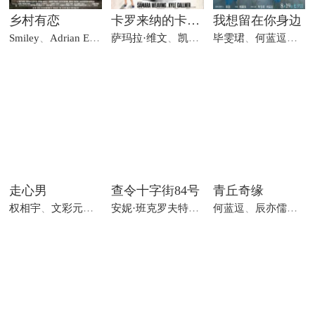
乡村有恋
卡罗来纳的卡罗琳
我想留在你身边
Smiley
、
Adrian Elicopter
萨玛拉·维文
、
Iorga
、
凯尔·加尔纳
毕雯珺
、
、
凯拉·塞吉维克
何蓝逗
、
王
走心男
查令十字街84号
青丘奇缘
权相宇
、
文彩元
、
金敍宪
安妮·班克罗夫特
、
安东尼·霍普金斯
何蓝逗
、
辰亦儒
、
、
朱迪·
刘