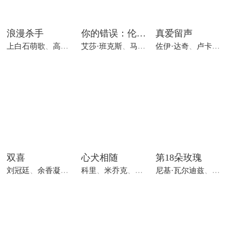
浪漫杀手
你的错误：伦敦版
真爱留声
上白石萌歌
、
高桥恭平
艾莎·班克斯
、
木村柾哉
、
马修·布鲁姆
佐伊·达奇
、
恩瓦·刘易斯
、
卢卡斯·盖奇
双喜
心犬相随
第18朵玫瑰
刘冠廷
、
余香凝
、
杨贵媚
科里
、
米乔克
、
希玛
尼基·瓦尔迪兹
、
克里