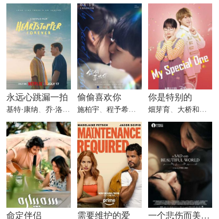
永远心跳漏一拍
偷偷喜欢你
你是特别的
基特·康纳
、
乔·洛克
、
施柏宇
安娜·麦克西维尔·马丁
、
程予希
、
林子闳
畑芽育
、
大桥和也
、
命定伴侣
需要维护的爱
一个悲伤而美丽的世界