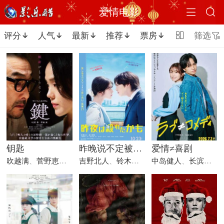


爱情电影
评分
人气
最新
推荐
票房

筛选






钥匙
昨晚说不定被杀掉了
爱情≠喜剧
吹越满
、
菅野恵
、
小出惠介
吉野北人
、
铃木爱理
、
中岛健人
工藤阿须加
、
长滨祢留