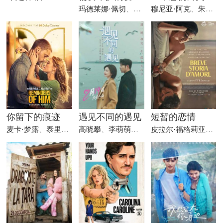
玛德莱娜·佩切
、
雅各布·西皮奥
穆尼亚·阿克
、
麦迪逊·贝
、
朱莉娅·卡萨
你留下的痕迹
遇见不同的遇见
短暂的恋情
麦卡·梦露
、
泰里克·威瑟斯
高晓攀
、
、
布莱德利·惠特福德
李萌萌
、
李明
皮拉尔·福格莉亚蒂
、