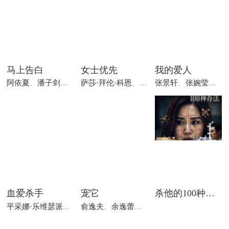
马上告白
女士优先
我的爱人
阿依夏
、
潘子剑
、
沈丹萍
萨莎·拜伦·科恩
、
裴淳华
张景轩
、
汤姆·戴维斯
、
张婉莹
、
陈
血爱杀手
宠它
杀他的100种办法
平采娜·乐维瑟派布恩
、
俞逸夫
塔纳波·里拉塔纳卡邹
、
余逸蕾
、
王文
、
西瓦功·阿达苏提