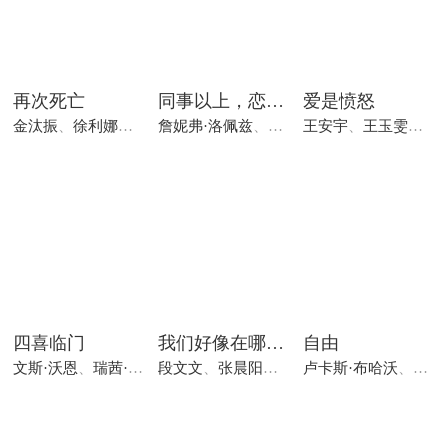
再次死亡
同事以上，恋人未满
爱是愤怒
金汰振
、
徐利娜
、
丹尼·李
詹妮弗·洛佩兹
、
布雷特·戈德斯坦
王安宇
、
王玉雯
、
贝蒂·吉
、
王
四喜临门
我们好像在哪见过
自由
文斯·沃恩
、
瑞茜·威瑟斯彭
段文文
、
、
罗伯特·杜瓦尔
张晨阳
、
王泽璇
卢卡斯·布哈沃
、
蕾雅