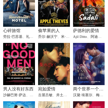
心碎旅馆
偷苹果的人
萨德利的爱情
劳拉·巴苏基
、
礼萨·拉哈迪安
乔尔·赫沃宁
、
希拉·达拉·艾莎
、
米·库基
Ajil Ditto
、
亚历克斯·安东
、
阿迪妮·威拉丝缇
男人没有好东西
宛如爱情
两个世界一个愿望
沙赫巴努·萨达
、
安瓦尔·哈希米
古屋吕敏
、
、
井土纪州
利亚姆·侯赛尼
汉黛·埃塞尔
、
梅廷·阿克杜尔格