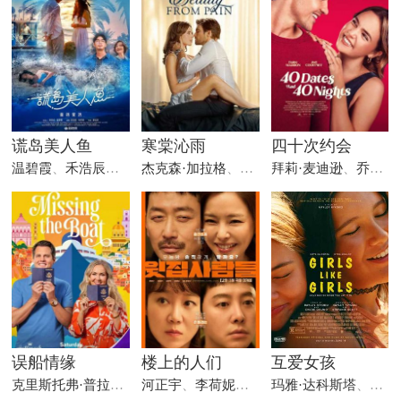
谎岛美人鱼
寒棠沁雨
四十次约会
温碧霞
、
禾浩辰
、
归亚蕾
杰克森·加拉格
、
萨曼莎·奥尔索普
拜莉·麦迪逊
、
、
布丽特妮
乔尔·考特尼
误船情缘
楼上的人们
互爱女孩
克里斯托弗·普拉哈
、
艾米丽·乌勒普
河正宇
、
李荷妮
、
孔晓振
玛雅·达科斯塔
、
米拉