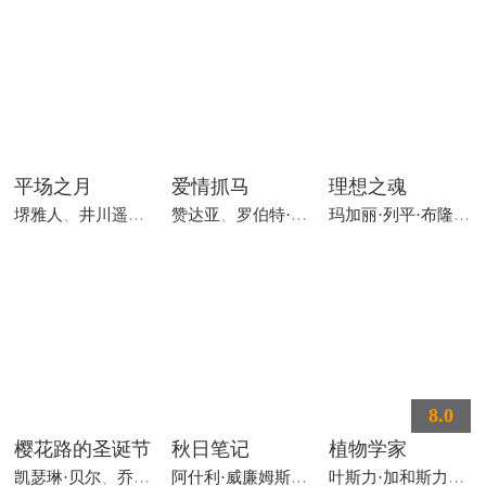
平场之月
爱情抓马
理想之魂
堺雅人
、
井川遥
、
坂元爱登
赞达亚
、
罗伯特·帕丁森
、
阿拉娜·哈伊姆
玛加丽·列平·布隆多
、
8.0
樱花路的圣诞节
秋日笔记
植物学家
凯瑟琳·贝尔
、
乔纳森·本内特
、
加勒特·布莱克
阿什利·威廉姆斯
、
卢克·马可法莱恩
、
马库
叶斯力·加和斯力克
、