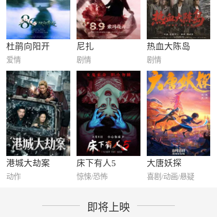
杜鹃向阳开
尼扎
热血大陈岛
爱情
剧情
剧情
港城大劫案
床下有人5
大唐妖探
动作
惊悚/恐怖
喜剧/动画/悬疑
即将上映