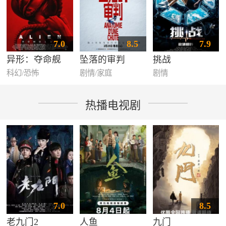
7.0
8.5
7.9
异形：夺命舰
坠落的审判
挑战
科幻/恐怖
剧情/家庭
剧情
热播电视剧
7.0
8.5
老九门2
人鱼
九门