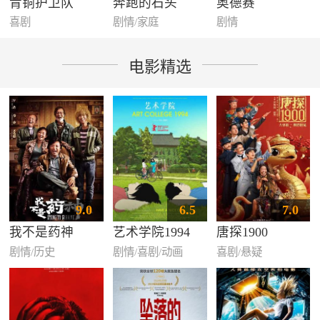
青铜护卫队
奔跑的石头
奥德赛
喜剧
剧情/家庭
剧情
电影精选
9.0
6.5
7.0
我不是药神
艺术学院1994
唐探1900
剧情/历史
剧情/喜剧/动画
喜剧/悬疑