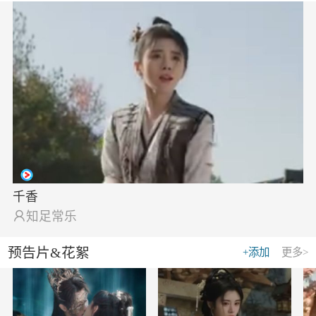
千香

知足常乐
预告片&花絮
+添加
更多>