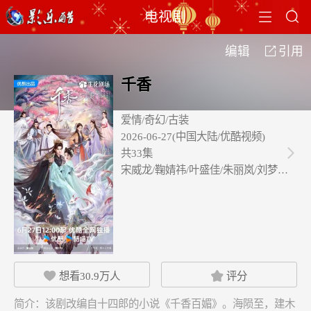


电视剧
编辑
引用

千香
爱情/奇幻/古装
2026-06-27(中国大陆/优酷视频)
共33集

宋威龙/鞠婧祎/叶盛佳/朱丽岚/刘梦芮/…
想看
30.9万
人
评分


简介：
该剧改编自十四郎的小说《千香百媚》。海陨至，建木