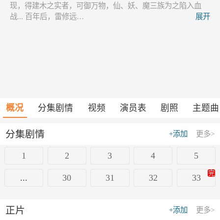
现，得建木之实者，可御万物，仙、妖、魔三族为之陷入血
战... 百年后，雷修远…
展开
概况
分集剧情
视频
演员表
剧照
主题曲
分集剧情
+添加
更多>
1
2
3
4
5
完
...
30
31
32
33
正片
+添加
更多>