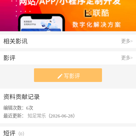
相关影讯
更多>
影评
更多>

写影评
资料贡献记录
编辑次数：
6次
最近更新：
知足常乐
（2026-06-28）
短评
（
0
）