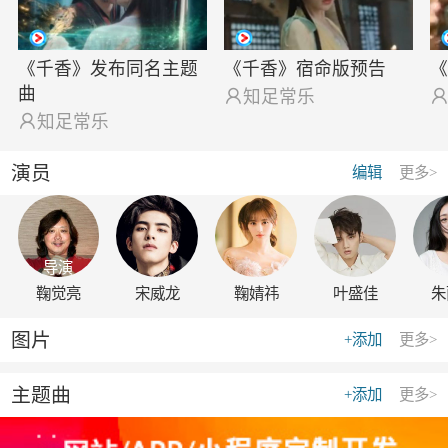
《千香》发布同名主题
《千香》宿命版预告
曲

知足常乐

知足常乐
演员
编辑
更多>
导演
鞠觉亮
宋威龙
鞠婧祎
叶盛佳
朱
图片
+添加
更多>
主题曲
+添加
更多>