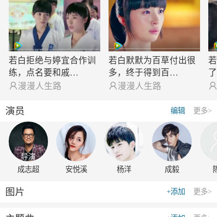
若白拒绝与婷宜合作训
若白默默为百草付出很
练，点名要和戚…
多，终于得到百…

漫漫人生路

漫漫人生路
演员
编辑
更多>
导演
成志超
安悦溪
杨洋
成毅
图片
+添加
更多>