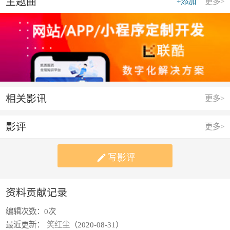
主题曲
+添加
更多>
相关影讯
更多>
影评
更多>

写影评
资料贡献记录
编辑次数：
0次
最近更新：
笑红尘
（2020-08-31）