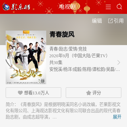


电视剧
编辑
引用

青春旋风
青春/励志/爱情/竞技
2020年9月（中国大陆/芒果TV）
共30集

安悦溪/杨洋/成毅/陈翔/谭松韵/吴磊/…
想看
13.0万
人
评分


简介：
《青春旋风》是根据明晓溪同名小说改编，芒果影视文
化有限公司、上海观达影视文化有限公司联合出品的现代青春
励志剧，由成志超导演，…
展开