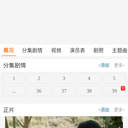
概况
分集剧情
视频
演员表
剧照
主题曲
分集剧情
+添加
更多>
1
2
3
4
5
完
...
36
37
38
39
正片
+添加
更多>