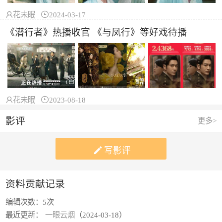

花未眠

2024-03-17
《潜行者》热播收官 《与凤行》等好戏待播

花未眠

2023-08-18
影评
更多>

写影评
资料贡献记录
编辑次数：
5次
最近更新：
一眼云烟
（2024-03-18）