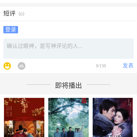
短评
（
0
）
登录
发表
0
/150
即将播出