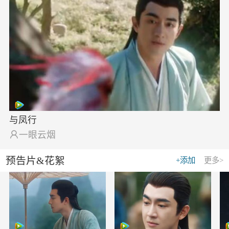
与凤行

一眼云烟
预告片&花絮
+添加
更多>