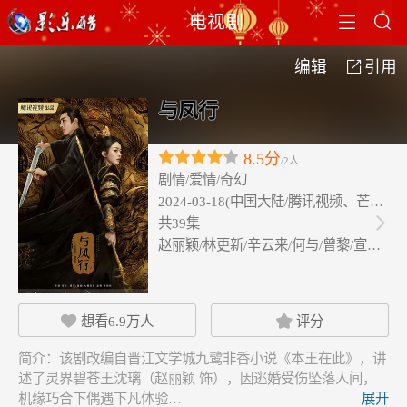


电视剧
编辑
引用

与凤行
8.5分
/2人
剧情/爱情/奇幻
2024-03-18(中国大陆/腾讯视频、芒果TV)
共39集

赵丽颖/林更新/辛云来/何与/曾黎/宣璐…
想看
6.9万
人
评分


简介：
该剧改编自晋江文学城九鹭非香小说《本王在此》，讲
述了灵界碧苍王沈璃（赵丽颖 饰），因逃婚受伤坠落人间，
机缘巧合下偶遇下凡体验…
展开