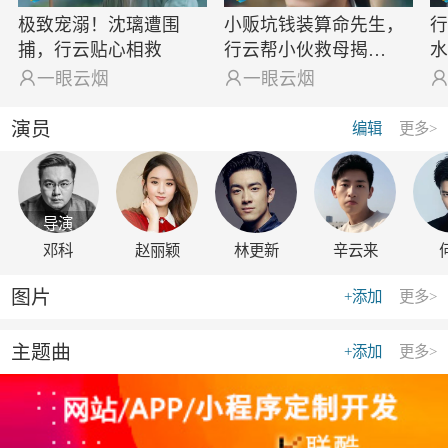
极致宠溺！沈璃遭围
小贩坑钱装算命先生，
捕，行云贴心相救
行云帮小伙救母揭…

一眼云烟

一眼云烟
演员
编辑
更多>
导演
邓科
赵丽颖
林更新
辛云来
图片
+添加
更多>
主题曲
+添加
更多>