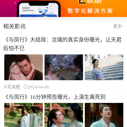
相关影讯
更多>
《与凤行》大结局：沈璃的真实身份曝光，让天君
后怕不已

花未眠

2024-04-06
《与凤行》16分钟预告曝光，上演生离死别