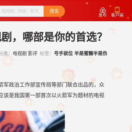


搜索
发布
客户端
电视剧，哪部是你的首选？
分类：
电视剧
影评
标签：
号手就位
半是蜜糖半是伤
军政治工作部宣传局等部门联合出品的，众
应该是我国第一部首次以火箭军为题材的电视