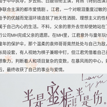
由于中中执导，罗云熙、白鹿领衔主演，肖燕（特别出演
净联合主演的都市爱情剧 。江君，一个对眼泪重度过敏
给予的优越而宠溺环境造就了她天性洒脱、理想主义的性
属于自己内心的生活。不料，父亲的意外去世却使她站在
行公司MH完成父亲的遗愿。在MH里，江君意外与童年
童年的保护伞，那个温柔的袁帅哥哥竟然处处与自己为敌
布局设套，有人视她为棋子兼眼中钉，但江君凭借着自己
想象力，判断着人和项目复杂的变数，在暴风雨的中心，
后，最终收获了自己的事业与爱情。