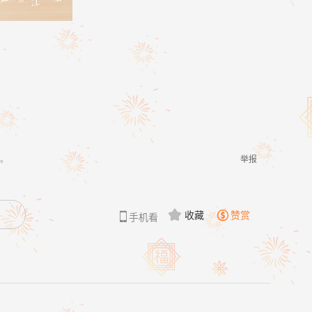
。
举报
收藏
赞赏


手机看
