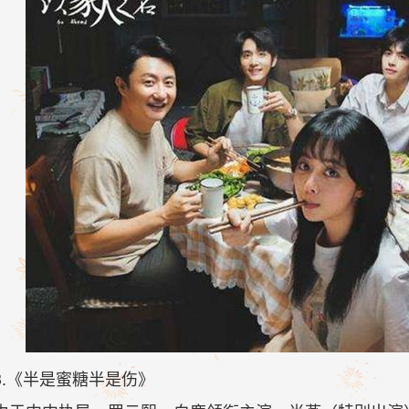
3.《半是蜜糖半是伤》