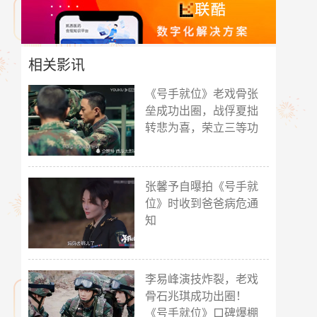
相关影讯
《号手就位》老戏骨张
垒成功出圈，战俘夏拙
转悲为喜，荣立三等功
张馨予自曝拍《号手就
位》时收到爸爸病危通
知
李易峰演技炸裂，老戏
骨石兆琪成功出圈！
《号手就位》口碑爆棚