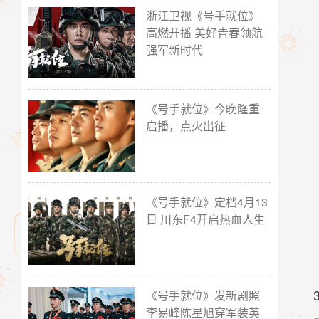
浙江卫视《号手就位》
高燃开播 美好青春领航
强军新时代
《号手就位》今晚隆重
启播，点火出征
《号手就位》定档4月13
日 川东F4开启热血人生
《号手就位》发新剧照
李易峰陈星旭穿军装英