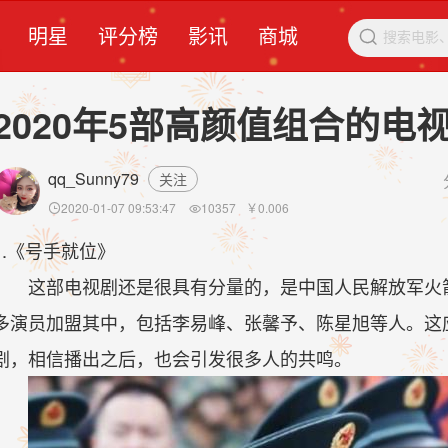
明星
评分榜
影讯
商城

2020年5部高颜值组合的
qq_Sunny79
关注
2020-01-07 09:53:47
10357
￥
0.006


1.《号手就位》
这部电视剧还是很具有分量的，是中国人民解放军火箭
多演员加盟其中，包括李易峰、张馨予、陈星旭等人。这
剧，相信播出之后，也会引发很多人的共鸣。