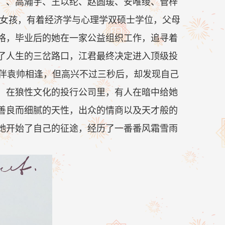
）、高瀚宇、王以纶、赵圆瑗、安唯绫、管梓
的女孩，有着经济学与心理学双硕士学位，父母
格，毕业后的她在一家公益组织工作，追寻着
了人生的三岔路口，江君最终决定进入顶级投
玩伴袁帅相逢，但高兴不过三秒后，却发现自己
，在狼性文化的投行公司里，有人在暗中给她
善良而细腻的天性，出众的情商以及天才般的
她开始了自己的征途，经历了一番番风霜雪雨