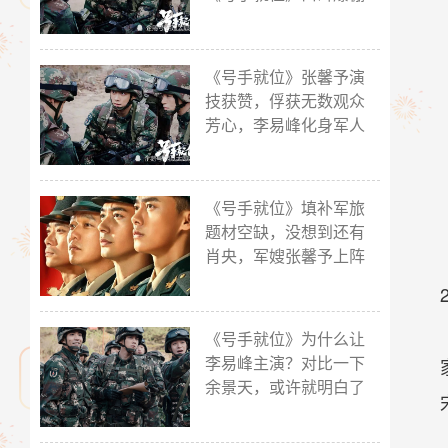
《号手就位》张馨予演
技获赞，俘获无数观众
芳心，李易峰化身军人
《号手就位》填补军旅
题材空缺，没想到还有
肖央，军嫂张馨予上阵
《号手就位》为什么让
李易峰主演？对比一下
余景天，或许就明白了