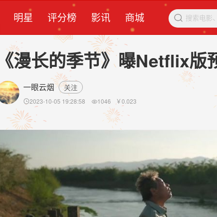
明星
评分榜
影讯
商城

《漫长的季节》曝Netflix
一眼云烟
关注
2023-10-05 19:28:58
1046
￥
0.023

