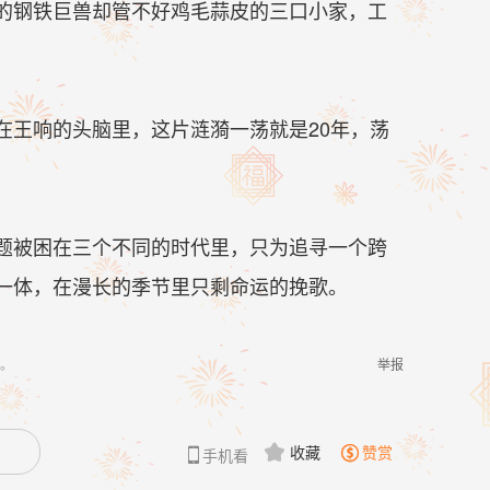
的钢铁巨兽却管不好鸡毛蒜皮的三口小家，工
在王响的头脑里，这片涟漪一荡就是20年，荡
题被困在三个不同的时代里，只为追寻一个跨
一体，在漫长的季节里只剩命运的挽歌。
。
举报
收藏
赞赏


手机看
