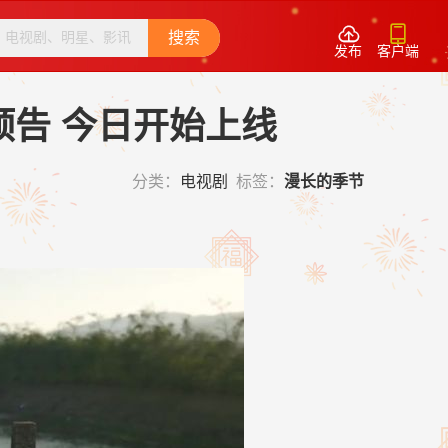


搜索
发布
客户端
版预告 今日开始上线
分类：
电视剧
标签：
漫长的季节