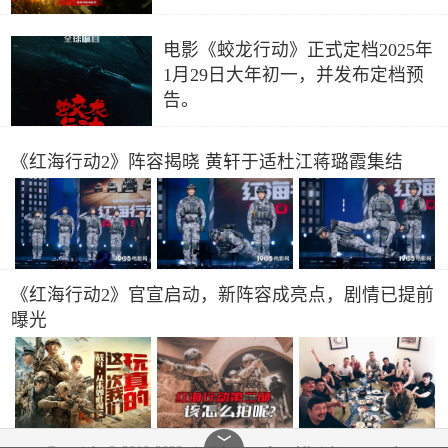
电影《蛟龙行动》正式定档2025年
1月29日大年初一，并发布定档预
告。
《红海行动2》阵容揭晓 黄轩于适杜江蒋璐霞集结
《红海行动2》官宣启动，新阵容成亮点，剧情已提前
曝光
﹀