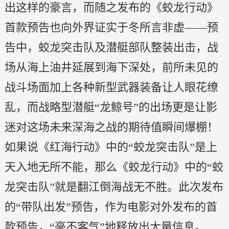
出这样的豪言，而随之发布的《蛟龙行动》
首款预告也向外界证实于冬所言非虚——预
告中，蛟龙突击队及潜艇部队整装出击，战
场从海上油井延展到海下深处，前所未见的
战斗场面加上各种新型武器装备让人眼花缭
乱，而战略型潜艇“龙鲸号”的出场更是让影
迷对这场未来深海之战的期待值瞬间爆棚！
如果说《红海行动》中的“蛟龙突击队”是上
天入地无所不能，那么《蛟龙行动》中的“蛟
龙突击队”就是翻江倒海战无不胜。此次发布
的“带队出发”预告，作为电影对外发布的首
款预告，“毫不客气”地释放出大量信息。