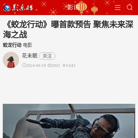


影讯
《蛟龙行动》曝首款预告 聚焦未来深
海之战
蛟龙行动
电影
花未眠
关注

2024-06-18

2002
￥0.043