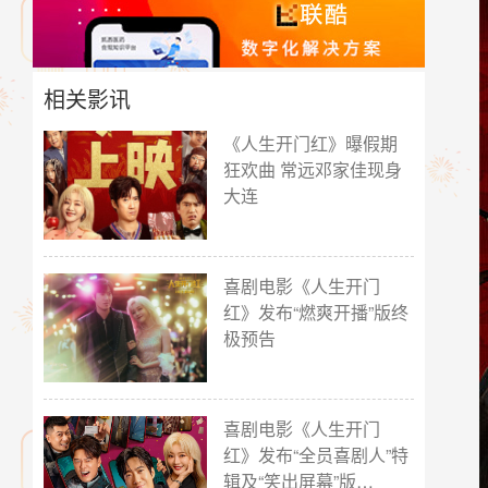
相关影讯
《人生开门红》曝假期
狂欢曲 常远邓家佳现身
大连
喜剧电影《人生开门
红》发布“燃爽开播”版终
极预告
喜剧电影《人生开门
红》发布“全员喜剧人”特
辑及“笑出屏幕”版…