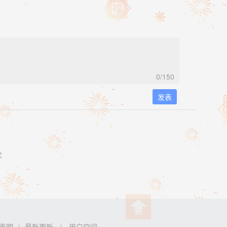
0
/150
发表
论
声明
最新更新
用户空间
|
|