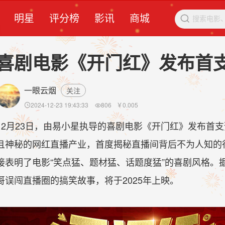
明星
评分榜
影讯
商城

喜剧电影《开门红》发布首
一眼云烟
关注
2024-12-23 19:43:33
806
￥
0.005


12月23日，由易小星执导的喜剧电影《开门红》发布首
且神秘的网红直播产业，首度揭秘直播间背后不为人知的行
接表明了电影“笑点猛、题材猛、话题度猛”的喜剧风格。
哥误闯直播圈的搞笑故事，将于2025年上映。