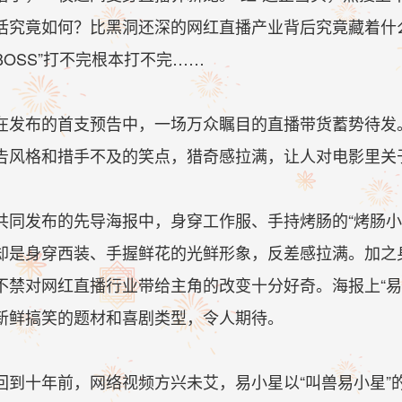
活究竟如何？比黑洞还深的网红直播产业背后究竟藏着什么
BOSS”打不完根本打不完……
在发布的首支预告中，一场万众瞩目的直播带货蓄势待发
告风格和措手不及的笑点，猎奇感拉满，让人对电影里关于
共同发布的先导海报中，身穿工作服、手持烤肠的“烤肠小
却是身穿西装、手握鲜花的光鲜形象，反差感拉满。加之
不禁对网红直播行业带给主角的改变十分好奇。海报上“易
新鲜搞笑的题材和喜剧类型，令人期待。
回到十年前，网络视频方兴未艾，易小星以“叫兽易小星”