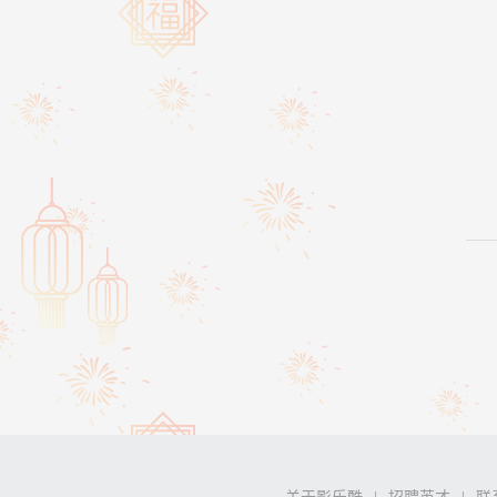
关于影乐酷
招聘英才
联
|
|