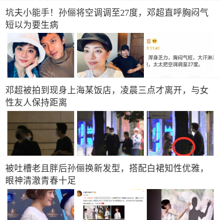
坑夫小能手！孙俪将空调调至27度，邓超直呼胸闷气
短以为要生病
邓超被拍到现身上海某饭店，凌晨三点才离开，与女
性友人保持距离
被吐槽老且胖后孙俪换新发型，搭配白裙知性优雅，
眼神清澈青春十足