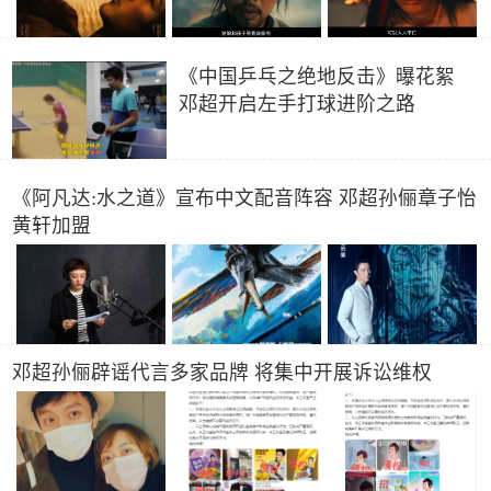
《中国乒乓之绝地反击》曝花絮
邓超开启左手打球进阶之路
《阿凡达:水之道》宣布中文配音阵容 邓超孙俪章子怡
黄轩加盟
邓超孙俪辟谣代言多家品牌 将集中开展诉讼维权