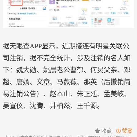
据天眼查APP显示，近期接连有明星关联公
司注销，据不完全统计，涉及注销的名人如
下：魏大勋、姚晨老公曹郁、何炅父亲、邓
超、唐嫣、文章、马薇薇、那英（后撤销简
易注销公告）、赵本山、朱正廷、孟美岐、
吴宣仪、沈腾、井柏然、王千源。
收藏
赞赏

