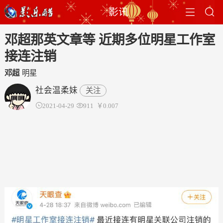


影讯
邓超那英文章等 近期多位明星工作室
接连注销
邓超
明星
社会温柔妹
关注

2021-04-29

911
￥0.007