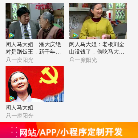
闲人马大姐：潘大庆绝
闲人马大姐：老板刘金
对是蹭饭王，新千年第
山没钱了，偷吃马大姐
一天也到马大姐家蹭饭
家的白糖，还嘴硬狡辩

一糜阳光

一糜阳光
正片
闲人马大姐

一糜阳光