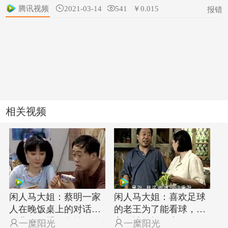
腾讯视频

2021-03-14

541
￥0.015
报错
相关视频
闲人马大姐：蔡明一家
闲人马大姐：喜欢足球
人在晚饭桌上的对话太
的老王为了能看球，千
经典了，看一次笑一次
方百计的拍马大姐马屁

一糜阳光

一糜阳光