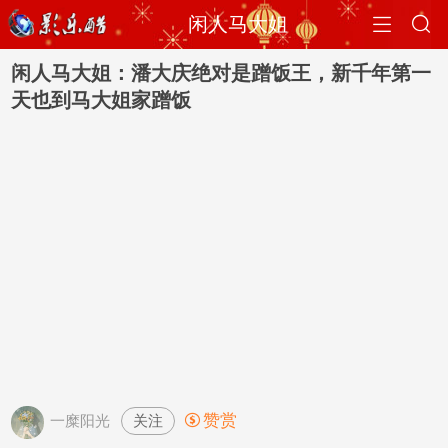


闲人马大姐
闲人马大姐：潘大庆绝对是蹭饭王，新千年第一
天也到马大姐家蹭饭
赞赏
关注

一糜阳光