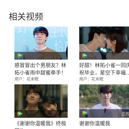
相关视频
感冒冒出个男朋友？林
好甜！林拓小雀一同
拓小雀雨中甜蜜牵手！
祝毕业，星空下幸福
用户：
花未眠
用户：
花未眠
吻
正
《谢谢你温暖我》终极
谢谢你温暖我