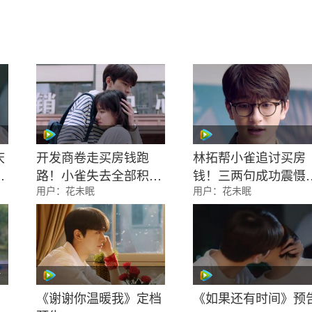
庆
开发商卷走买房钱跑
林拓帮小雀追讨买房
拥
路！小雀失去全部积蓄
钱！三两句成功震慑
用户：
花未眠
用户：
花未眠
彻底崩溃
张开发商
片
《谢谢你温暖我》定档
《如果还有时间》预