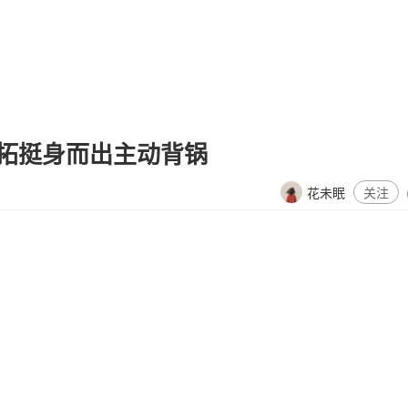
拓挺身而出主动背锅
花未眠
关注