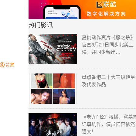
热门影讯
复仇动作爽片《怒之杀》
官宣8月21日同步北美上
映，并同步释出…
赞赏

盘点香港二十大三级艳星
及代表作品
《老九门2》将播，盗墓
记填坑作，演员阵容依然
强大！