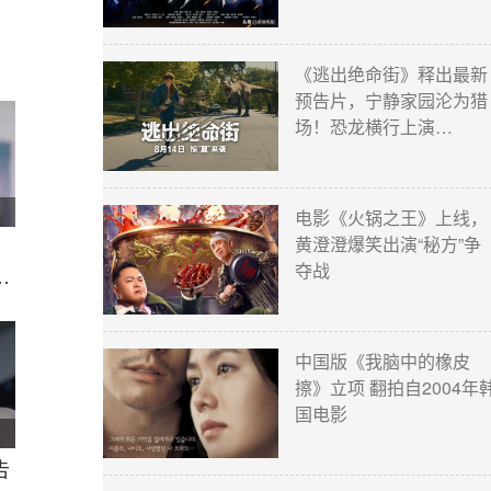
《逃出绝命街》释出最新
预告片，宁静家园沦为猎
场！恐龙横行上演…
电影《火锅之王》上线，
黄澄澄爆笑出演“秘方”争
夺战
嚣
中国版《我脑中的橡皮
擦》立项 翻拍自2004年
国电影
告