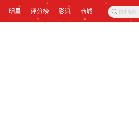
明星
评分榜
影讯
商城
