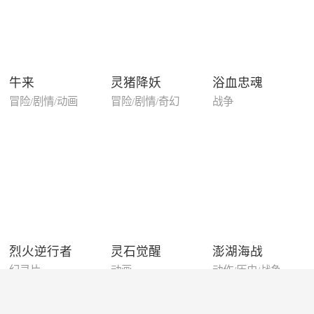
牛来
灵猪降妖
浴血忠魂
冒险/剧情/动画
冒险/剧情/奇幻
战争
烈火逆行者
灵石觉醒
澎湖海战
纪录片
动画
动作/历史/战争
Copyright © 2019-2022 yingleku.com Inc. All rights reserved.