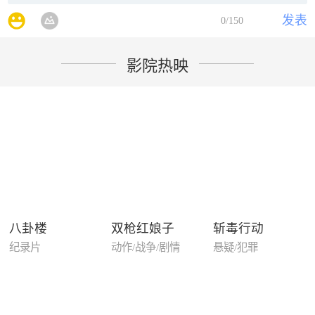
发表
0
/150
影院热映
八卦楼
双枪红娘子
斩毒行动
纪录片
动作/战争/剧情
悬疑/犯罪