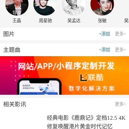
导演
王晶
周星驰
吴孟达
张敏
吴
图片
+添加
更多>
主题曲
+添加
更多>
相关影讯
更多>
经典电影《鹿鼎记》定档12.5 4K
修复唤醒港片黄金时代记忆