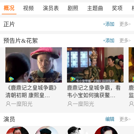
概况
视频
演员表
剧照
主题曲
奖项
正片
+添加
更多>
预告片&花絮
+添加
更多>
《鹿鼎记之皇城争霸》
鹿鼎记之皇城争霸，看
清朝初期 康熙皇…
韦小宝如何擒获鳌…

一糜阳光

一糜阳光
演员
编辑
更多>