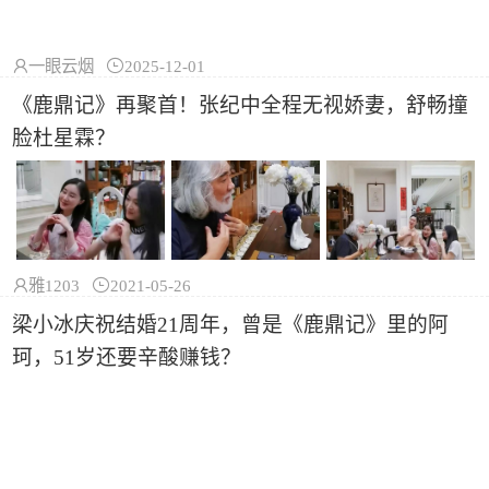

一眼云烟

2025-12-01
《鹿鼎记》再聚首！张纪中全程无视娇妻，舒畅撞
脸杜星霖？

雅1203

2021-05-26
梁小冰庆祝结婚21周年，曾是《鹿鼎记》里的阿
珂，51岁还要辛酸赚钱？