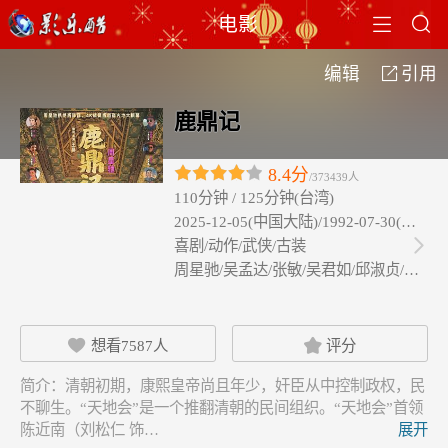


电影
编辑
引用

鹿鼎记
8.4分
/373439人
110分钟 / 125分钟(台湾)
2025-12-05(中国大陆)/1992-07-30(中国
喜剧/动作/武侠/古装

周星驰/吴孟达/张敏/吴君如/邱淑贞/刘…
想看
7587
人
评分


简介：
清朝初期，康熙皇帝尚且年少，奸臣从中控制政权，民
不聊生。“天地会”是一个推翻清朝的民间组织。“天地会”首领
陈近南（刘松仁 饰…
展开