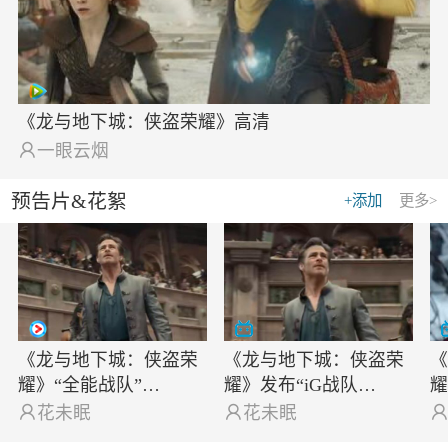
《龙与地下城：侠盗荣耀》高清

一眼云烟
预告片&花絮
+添加
更多>
《龙与地下城：侠盗荣
《龙与地下城：侠盗荣
耀》“全能战队”…
耀》发布“iG战队…
耀

花未眠

花未眠