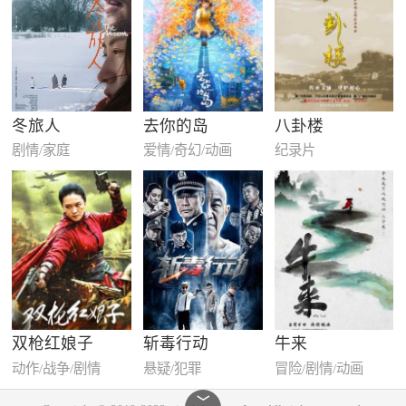
冬旅人
去你的岛
八卦楼
剧情/家庭
爱情/奇幻/动画
纪录片
双枪红娘子
斩毒行动
牛来
动作/战争/剧情
悬疑/犯罪
冒险/剧情/动画
﹀