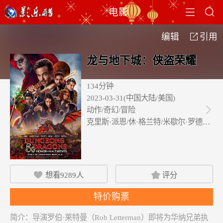


电影
编辑
引用

龙与地下城：侠盗荣耀
134分钟
2023-03-31(中国大陆/美国)
动作/奇幻/冒险

克里斯·派恩/休·格兰特/米歇尔·罗德里…
想看
9289
人
评分


特价购票
简介：
导演罗伯·莱特曼（Rob Letterman）即将为华纳兄弟执