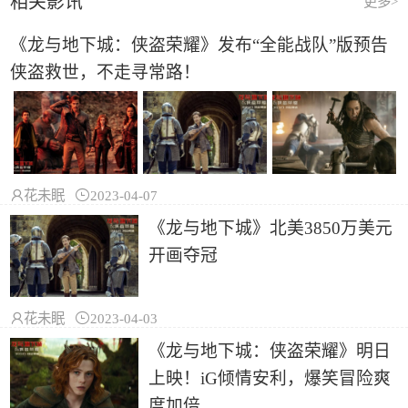
相关影讯
更多>
《龙与地下城：侠盗荣耀》发布“全能战队”版预告
侠盗救世，不走寻常路！

花未眠

2023-04-07
《龙与地下城》北美3850万美元
开画夺冠

花未眠

2023-04-03
《龙与地下城：侠盗荣耀》明日
上映！iG倾情安利，爆笑冒险爽
度加倍