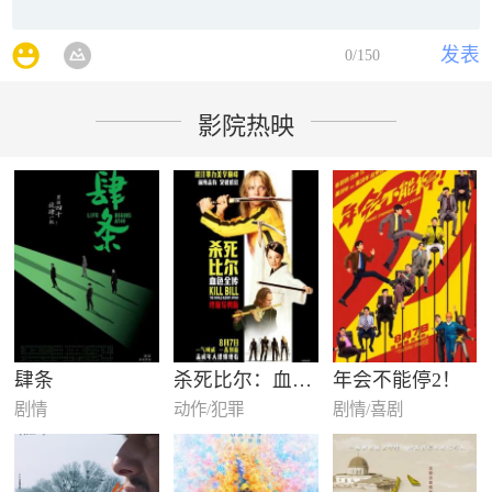
发表
0
/150
影院热映
肆条
杀死比尔：血色全传
年会不能停2！
剧情
动作/犯罪
剧情/喜剧