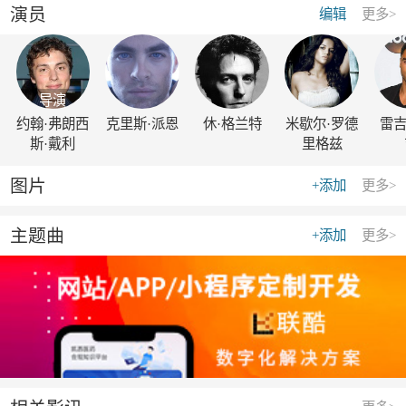
演员
编辑
更多>
导演
约翰·弗朗西
克里斯·派恩
休·格兰特
米歇尔·罗德
雷吉
斯·戴利
里格兹
图片
+添加
更多>
主题曲
+添加
更多>