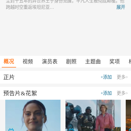
尘封十五年的异世界王子身份觉醒，平凡人生被彻底颠覆。他
跨越时空重返埃坦尼亚…
展开
概况
视频
演员表
剧照
主题曲
奖项
正片
+添加
更多>
预告片&花絮
+添加
更多>