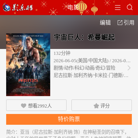


电影
编辑
引用

宇宙巨人：希曼崛起
132分钟
2026-06-05(美国/中国大陆) / 2026-06-0
剧情/动作/科幻/动画/奇幻/冒险

尼古拉斯·加利齐纳/卡米拉·门德斯/伊德…
想看
2992
人
评分


特价购票
简介：
亚当（尼古拉斯·加利齐纳 饰）在神秘圣剑的召唤下，