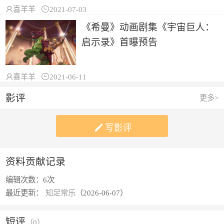

喜羊羊

2021-07-03
《希曼》动画剧集《宇宙巨人：
启示录》首曝预告

喜羊羊

2021-06-11
影评
更多>

写影评
资料贡献记录
编辑次数：
6次
最近更新：
知足常乐
（2026-06-07）
短评
（
0
）