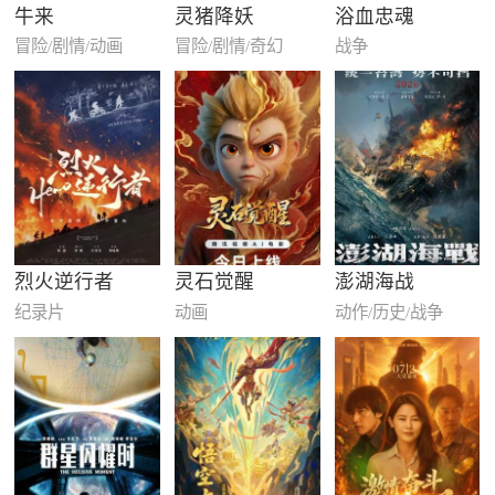
牛来
灵猪降妖
浴血忠魂
冒险/剧情/动画
冒险/剧情/奇幻
战争
烈火逆行者
灵石觉醒
澎湖海战
纪录片
动画
动作/历史/战争