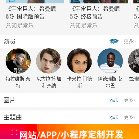
《宇宙巨人：希曼崛
《宇宙巨人：希曼崛
起》国际版预告
起》终极预告

知足常乐

知足常乐
演员
编辑
更多>
导演
特拉维斯·奈
尼古拉斯·加
卡米拉·门德
伊德瑞斯·艾
杰瑞
特
利齐纳
斯
尔巴
图片
+添加
更多>
主题曲
+添加
更多>