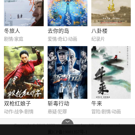
冬旅人
去你的岛
八卦楼
剧情/家庭
爱情/奇幻/动画
纪录片
双枪红娘子
斩毒行动
牛来
动作/战争/剧情
悬疑/犯罪
冒险/剧情/动画
﹀
Copyright © 2019-2022 yingleku.com Inc. All rights reserved.
冀ICP备19001357号-1