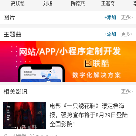
高跃铭
刘超
陶德燕
王迎奇
图片
+添加
更多>
主题曲
+添加
更多>
相关影讯
更多>
电影《一只绣花鞋》曝定档海
报，强势宣布将于8月29日登陆
全国影院！