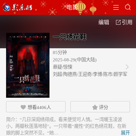


电影
编辑
引用

一只绣花鞋
85分钟
2025-08-29(中国大陆)
悬疑/惊悚

刘超/陶德燕/王迎奇/李博/陈市/颜学军
想看
4406
人
评分


简介：
“几日深闺绣得成，看来便觉可人情。一湾暖玉凌波
小，两瓣秋莲落地轻”。一只带着“魔性”的红色绣花鞋，在新
娘的脚上突然不见，“她…
展开