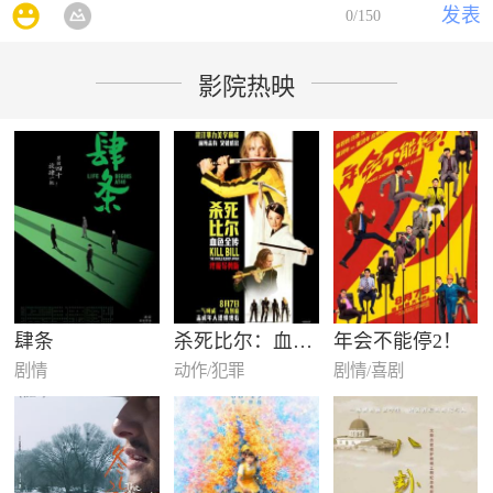
发表
0
/150
影院热映
肆条
杀死比尔：血色全传
年会不能停2！
剧情
动作/犯罪
剧情/喜剧