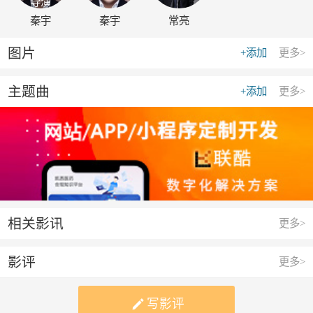
导演
秦宇
秦宇
常亮
图片
+添加
更多>
主题曲
+添加
更多>
相关影讯
更多>
影评
更多>

写影评