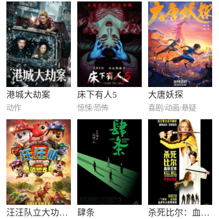
港城大劫案
床下有人5
大唐妖探
动作
惊悚/恐怖
喜剧/动画/悬疑
汪汪队立大功大电影3：勇闯恐龙…
肆条
杀死比尔：血色全