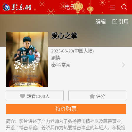


电影
编辑
引用

爱心之拳
2025-08-29(中国大陆)
剧情
秦宇/常亮

想看
1308
人
评分


特价购票
简介：
影片讲述了严力老师为了弘扬搏击精神以及慈善事业，
开设了搏击拳馆。姜晓兵作为热爱搏击事业的年轻人，积极投