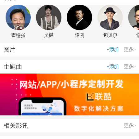
导演
霍穗强
吴樾
谭凯
包贝尔
图片
+添加
更多>
主题曲
+添加
更多>
相关影讯
更多>