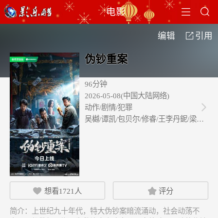


电影
编辑
引用

伪钞重案
96分钟
2026-05-08(中国大陆网络)
动作/剧情/犯罪

吴樾/谭凯/包贝尔/修睿/王李丹鈮/梁颂…
想看
1721
人
评分


简介：
上世纪九十年代，特大伪钞案暗流涌动，社会动荡不