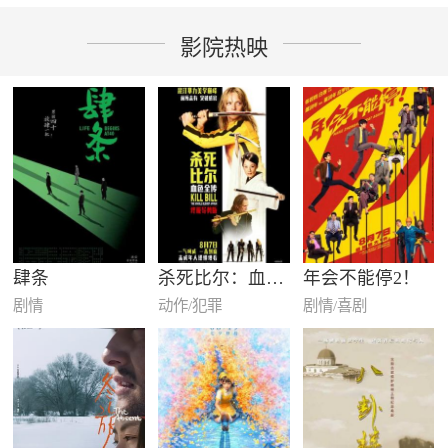
影院热映
肆条
杀死比尔：血色全传
年会不能停2！
剧情
动作/犯罪
剧情/喜剧