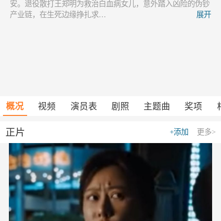
安。退役散打王郑明为救治白血病女儿，意外踏入凶险的伪钞
产业链，在生死边缘挣扎求…
展开
概况
视频
演员表
剧照
主题曲
奖项
正片
+添加
更多>