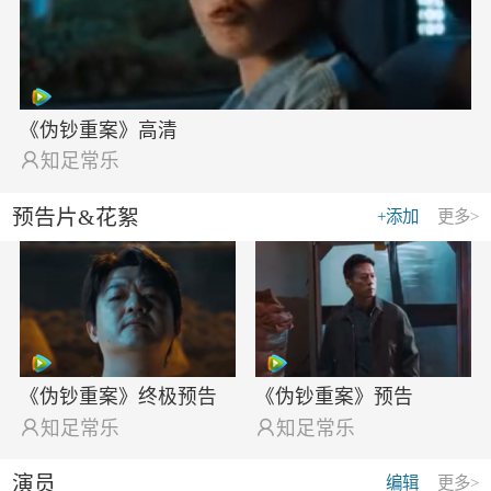
《伪钞重案》高清

知足常乐
预告片&花絮
+添加
更多>
《伪钞重案》终极预告
《伪钞重案》预告

知足常乐

知足常乐
演员
编辑
更多>