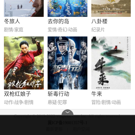
冬旅人
去你的岛
八卦楼
剧情/家庭
爱情/奇幻/动画
纪录片
双枪红娘子
斩毒行动
牛来
动作/战争/剧情
悬疑/犯罪
冒险/剧情/动画
﹀
Copyright © 2019-2022 yingleku.com Inc. All rights reserved.
冀ICP备19001357号-1
最新更新
|
用户空间