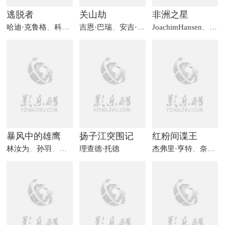
逃脱者
关山劫
非洲之星
哈迪·克鲁格
、
科林·戈登
吉恩·巴瑞
、
迈克尔·古德利菲
、
安吉·迪金森
JoachimHansen
、
纳·京·科尔
、
Mari
暴风中的雄鹰
扬子江突围记
红粉间谍王
林汝为
、
孙羽
、
金焰
理查德·托德
杰弗里·亨特
、
奈吉尔·帕特里克