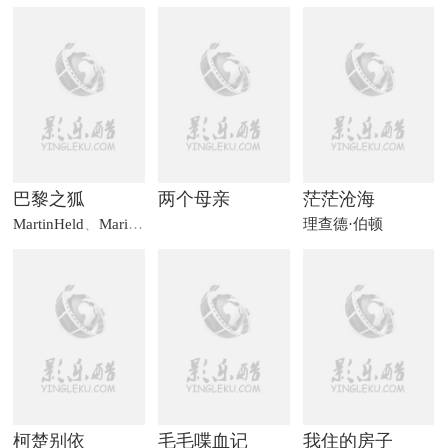
巴黎之狐
两个母亲
茫茫沧海
MartinHeld
、
MarianneKoch
、
哈迪·克鲁格
理查德·伯顿
柯楚别依
毛毛喋血记
我住的房子