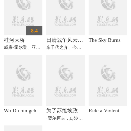
8.4
桂河大桥
日清战争风云秘话 雾之街
The Sky Burns
威廉·霍尔登
、
亚历克·吉尼斯
东千代之介
、
杰克·霍金斯
、
今井俊二
、
高仓健
Wo Du hin gehst...
为了苏维埃政权而斗争
Ride a Violent Mile
·契尔柯夫，Д·沙加尔
、
·库里洛夫，П·马尔