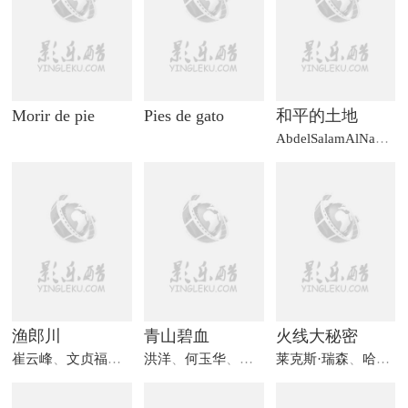
Morir de pie
Pies de gato
和平的土地
AbdelSalamAlNabulsy
渔郎川
青山碧血
火线大秘密
崔云峰
、
文贞福
、
赵孝敬
洪洋
、
何玉华
、
黄煌基
莱克斯·瑞森
、
哈里·摩根