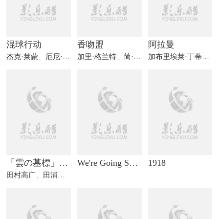
混球行动
香吻盟
阿拉曼
杰克·莱蒙
、
厄尼·科瓦奇
加里·格兰特
、
凯丝琳·格兰特
、
简·曼斯费尔德
、
利夫·埃里克
加布里埃莱·丁蒂
、
福
「雲の墓標」より 空ゆかば
We're Going Separate Ways
1918
田村高广
、
田浦正巳
、
高峰秀子