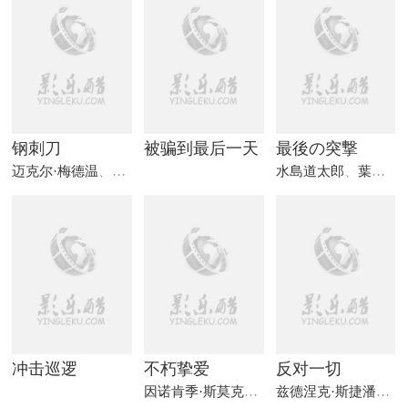
钢刺刀
被骗到最后一天
最後の突撃
迈克尔·梅德温
、
基隆·摩尔
、
里奥·吉恩
水島道太郎
、
葉山良二
冲击巡逻
不朽挚爱
反对一切
因诺肯季·斯莫克图诺夫斯基
、
叶芙根尼娅·
兹德涅克·斯捷潘内克