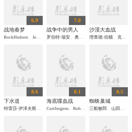
6.9
7.0
战地春梦
战争中的男人
沙漠大血战
RockHudson
、
JenniferJones
罗伯特·瑞安
、
奥尔多·雷
理查德·伯顿
、
罗伯特·基思
、
克里斯托弗·李
8.6
8.1
8.5
下水道
海底喋血战
蜘蛛巢城
特雷莎·伊泽夫斯卡
、
塔杜施·扬查尔
CurtJurgens
、
RobertMitchum
、
韦恩泽斯洛·格林斯基
三船敏郎
、
山田五十铃