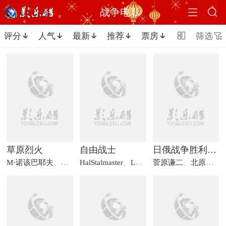


战争电影
评分
人气
最新
推荐
票房

筛选






草原烈火
自由战士
日俄战争胜利之秘史：敌中横断三百里
M·诺该巴耶夫
、
B·马卡洛夫
HalStalmaster
、
H·格列别什柯瓦,
、
LuanaPatten
菅原谦二
、
JeffYork
、
北原义郎