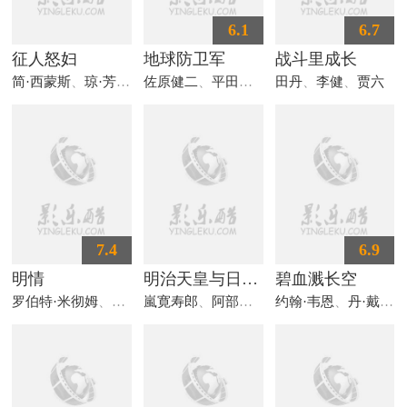
6.1
6.7
征人怒妇
地球防卫军
战斗里成长
简·西蒙斯
、
琼·芳登
、
佐原健二
保罗·纽曼
、
平田昭彦
、
田丹
白川由美
、
李健
、
贾六
7.4
6.9
明情
明治天皇与日俄战争
碧血溅长空
罗伯特·米彻姆
、
黛博拉·蔻儿
嵐寛寿郎
、
阿部九州男
约翰·韦恩
、
丹·戴利
、