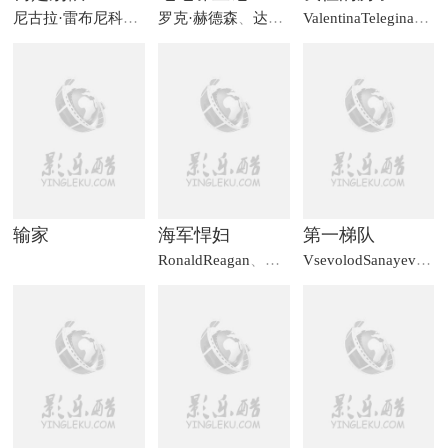
尼古拉·雷布尼科夫
、
康斯坦丁·索洛金
罗克·赫德森
、
达娜·温特
、
AnatoliyStepanov
、
温蒂·希勒
ValentinaTelegina
、
Ni
输家
海军悍妇
第一梯队
RonaldReagan
、
NancyDavis
VsevolodSanayev
、
Se