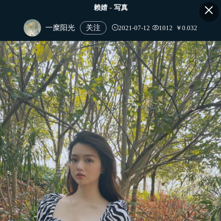
×
赖婧 - 写真
一糜阳光
关注

2021-07-12

1012
￥0.032