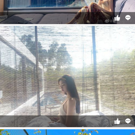



