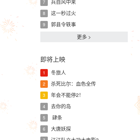
兵自风中来
7
这一秒过火
8
郭县令轶事
9
更多 >
即将上映
冬旅人
1
杀死比尔：血色全传
2
年会不能停2！
3
去你的岛
4
肆条
5
大唐妖探
6
汪汪队立大功大电影3…
7