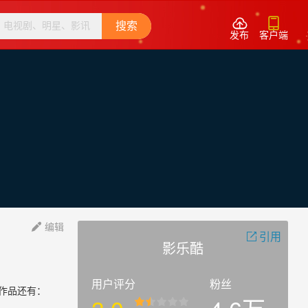


搜索
发布
客户端
编辑

引用

影乐酷
用户评分
粉丝
作品还有：