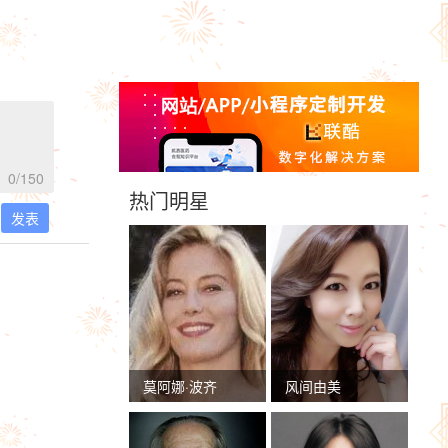
0
/150
热门明星
发表
莫阿娜·波齐
风间由美