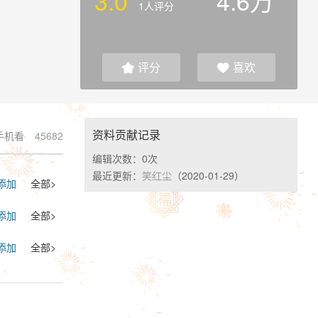
3.0
4.6万
1人评分
评分
喜欢


资料贡献记录
手机看
45682
编辑次数：
0次
最近更新：
笑红尘
（2020-01-29）
添加
全部>
添加
全部>
添加
全部>