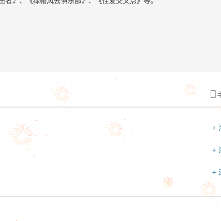
击者》、《绿帽风云俱乐部》、《性爱交叉点》等。

+
+
+