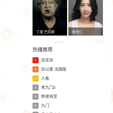
丁度·巴拉斯
金世仁
热播推荐
百花杀
1
办公室 法国版
2
人鱼
3
老九门2
4
昨夜将至
5
九门
6