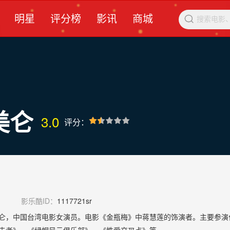
明星
评分榜
影讯
商城

美仑
3.0
评分：
影乐酷ID：
1117721sr
仑，中国台湾电影女演员。电影《金瓶梅》中蒋慧莲的饰演者。主要参演