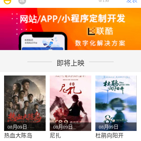
发表
0
/150
即将上映
08月09日
08月09日
08月09日
热血大陈岛
尼扎
杜鹃向阳开