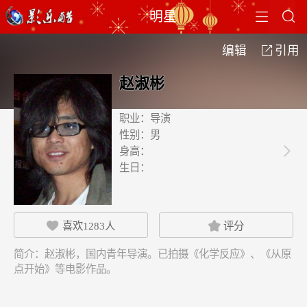


明星
编辑
引用

赵淑彬
职业：
导演
性别：
男
身高：

生日：
喜欢
1283
人
评分


简介：
赵淑彬，国内青年导演。已拍摄《化学反应》、《从原
点开始》等电影作品。