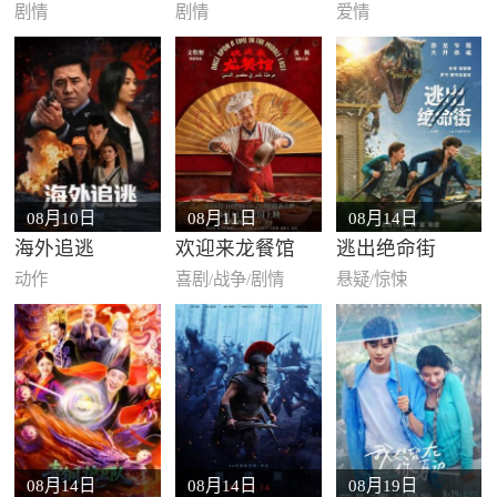
剧情
剧情
爱情
08月10日
08月11日
08月14日
海外追逃
欢迎来龙餐馆
逃出绝命街
动作
喜剧/战争/剧情
悬疑/惊悚
08月14日
08月14日
08月19日