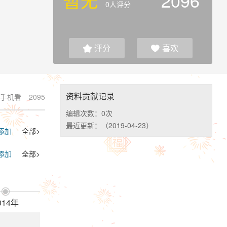
暂无
2096
0人评分
评分
喜欢


资料贡献记录
手机看
2095
编辑次数：
0次
最近更新：
（2019-04-23）
添加
全部>
添加
全部>

014年