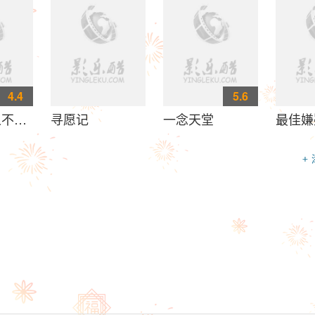
4.4
5.6
之不说再见
寻愿记
一念天堂
最佳嫌
+