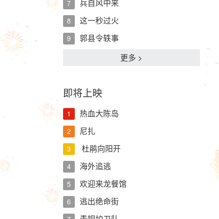
兵自风中来
7
这一秒过火
8
郭县令轶事
9
更多 >
即将上映
热血大陈岛
1
尼扎
2
杜鹃向阳开
3
海外追逃
4
欢迎来龙餐馆
5
逃出绝命街
6
青铜护卫队
7