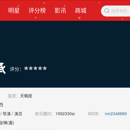
明星
评分榜
影讯
商城

承
评分：
星座：
天蝎座
西
/ 导演 / 演员
影乐酷ID：
1592330sr
IMDB：
nm2348889
张琳(妻)