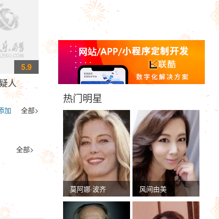
5.9
疑人
热门明星
添加
全部>
全部>
莫阿娜·波齐
风间由美