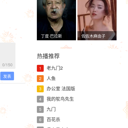
丁度·巴拉斯
佐佐木麻由子
热播推荐
0
/150
老九门2
1
发表
人鱼
2
办公室 法国版
3
我的鸵鸟先生
4
九门
5
百花杀
6