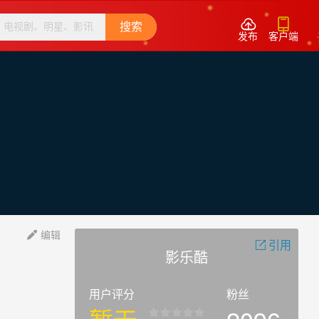


搜索
发布
客户端
编辑

引用

影乐酷
用户评分
粉丝