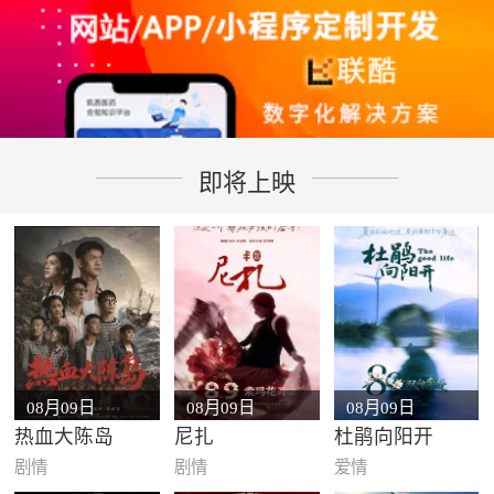
即将上映
08月09日
08月09日
08月09日
热血大陈岛
尼扎
杜鹃向阳开
剧情
剧情
爱情