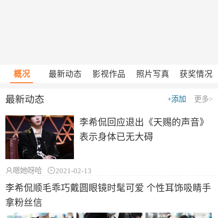
概况
最新动态
影视作品
照片写真
获奖情况
最新动态
+添加
更多>
李希侃回应退出《天赐的声音》
表示身体已无大碍

嗯她呀哈

2021-02-13
李希侃顺毛乖巧戴圆眼镜时髦可爱 个性耳饰吸睛手
拿粉丝信