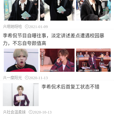

嗯她呀哈

2021-01-09
李希侃节目自曝往事，淡定讲述差点遭遇校园暴
力，不忘自夸颜值高

一糜阳光

2020-11-13
李希侃术后首复工状态不错

社会温柔妹

2020-10-13