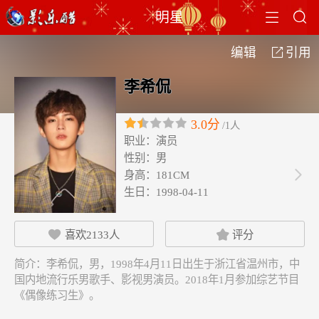


明星
编辑
引用

李希侃
3.0分
/1人
职业：
演员
性别：
男
身高：
181CM

生日：
1998-04-11
喜欢
2133
人
评分


简介：
李希侃，男，1998年4月11日出生于浙江省温州市，中
国内地流行乐男歌手、影视男演员。2018年1月参加综艺节目
《偶像练习生》。