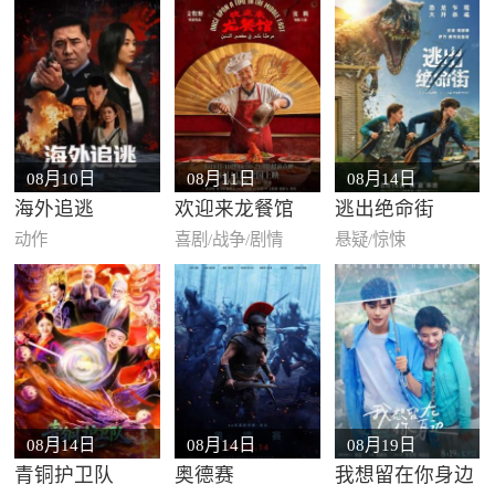
08月10日
08月11日
08月14日
海外追逃
欢迎来龙餐馆
逃出绝命街
动作
喜剧/战争/剧情
悬疑/惊悚
08月14日
08月14日
08月19日
青铜护卫队
奥德赛
我想留在你身边