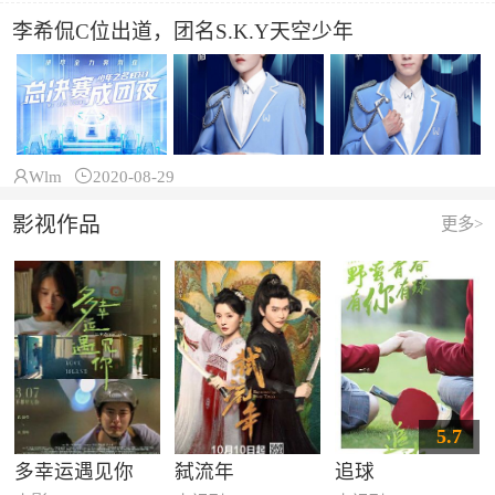
李希侃C位出道，团名S.K.Y天空少年

Wlm

2020-08-29
影视作品
更多>
5.7
多幸运遇见你
弑流年
追球