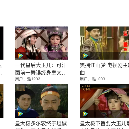
玉
一代皇后大玉儿：可汗
笑拥江山梦 电视剧主
为
面前一舞误终身皇太极
曲
用户：
雅1203
用户：
雅1203
看上了大玉儿
皇太极多尔衮终于坦诚
皇太极下旨要大玉儿