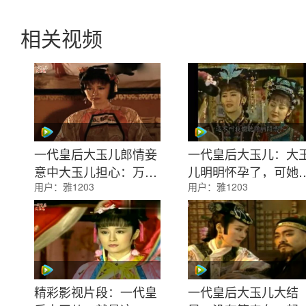
相关视频
一代皇后大玉儿郎情妾
一代皇后大玉儿：大
意中大玉儿担心：万一
儿明明怀孕了，可她
用户：
雅1203
用户：
雅1203
我们有了孩子怎么办
了孩子却说是打嗝
精彩影视片段：一代皇
一代皇后大玉儿大结