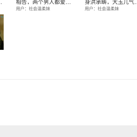
大
相告，两个男人都爱大
身洪承畴，大玉儿气
用户：
社会温柔妹
用户：
社会温柔妹
衮
玉儿，造化弄人
不已！不如给心爱之
片