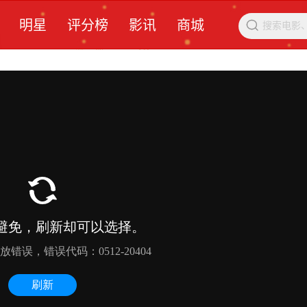
明星
评分榜
影讯
商城
