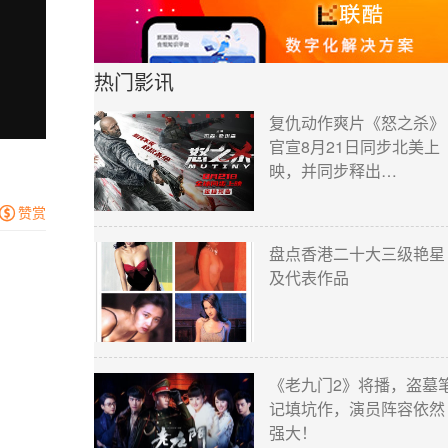
热门影讯
复仇动作爽片《怒之杀》
官宣8月21日同步北美上
映，并同步释出…
赞赏

盘点香港二十大三级艳星
及代表作品
《老九门2》将播，盗墓
记填坑作，演员阵容依然
强大！