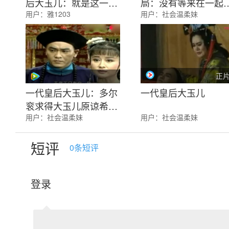
后大玉儿：就是这一夜
局：没有等来在一起
用户：
雅1203
用户：
社会温柔妹
大玉儿有了福临
玉儿最终失去了多尔
正
一代皇后大玉儿：多尔
一代皇后大玉儿
衮求得大玉儿原谅希望
用户：
社会温柔妹
用户：
社会温柔妹
两人不要再互相伤害
短评
0
条短评
登录