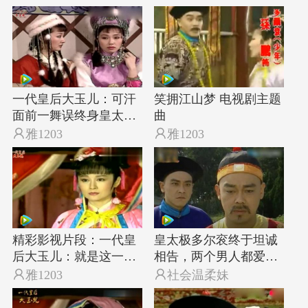
一代皇后大玉儿：可汗
笑拥江山梦 电视剧主题
面前一舞误终身皇太极
曲
看上了大玉儿

雅1203

雅1203
精彩影视片段：一代皇
皇太极多尔衮终于坦诚
后大玉儿：就是这一夜
相告，两个男人都爱大
大玉儿有了福临
玉儿，造化弄人

雅1203

社会温柔妹