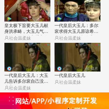
皇太极下旨要大玉儿献
一代皇后大玉儿：多尔
身洪承畴，大玉儿气愤
衮求得大玉儿原谅希望
不已！不如给心爱之人
两人不要再互相伤害

社会温柔妹

社会温柔妹
正片
一代皇后大玉儿：大玉
一代皇后大玉儿
儿告诉多尔衮自己没有

社会温柔妹
侍寝

社会温柔妹