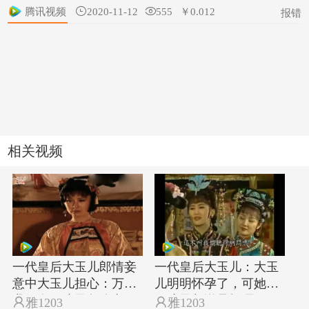
腾讯视频

2020-11-12

555
￥0.012
报错
相关视频
一代皇后大玉儿郎情妾
一代皇后大玉儿：大玉
意中大玉儿担心：万一
儿明明怀孕了，可她为
我们有了孩子怎么办
了孩子却说是打嗝

雅1203

雅1203