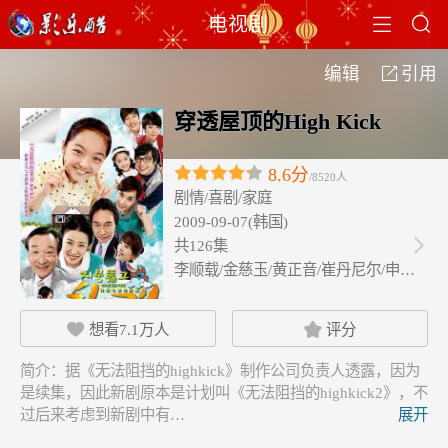


电视剧
编辑
引用

穿透屋顶的High Kick
8.6分
/8520人
剧情/喜剧/家庭
2009-09-07(韩国)
共126集

李顺载/金慈玉/黄正音/崔丹尼尔/申世景…
想看
7.1万
人
评分


简介：
据《无法阻挡的highkick》制作公司负责人透露，因为
是续集，因此新剧原本是计划叫《无法阻挡的highkick2》，不
过后来考虑到新剧中有…
展开