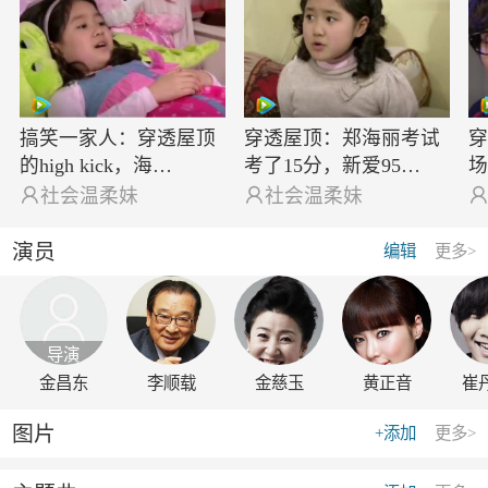
搞笑一家人：穿透屋顶
穿透屋顶：郑海丽考试
穿
的high kick，海…
考了15分，新爱95…

社会温柔妹

社会温柔妹
演员
编辑
更多>
导演
金昌东
李顺载
金慈玉
黄正音
崔
图片
+添加
更多>