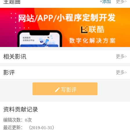
主题曲
+添加
更多>
相关影讯
更多>
影评
更多>

写影评
资料贡献记录
编辑次数：
0次
最近更新：
（2019-01-31）