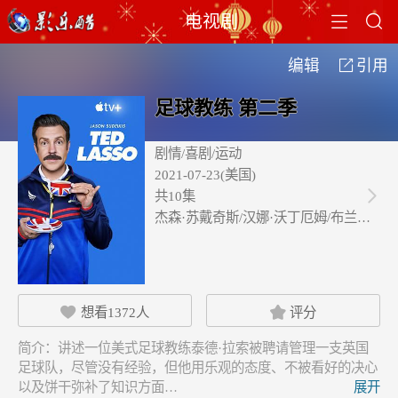


电视剧
编辑
引用

足球教练 第二季
剧情/喜剧/运动
2021-07-23(美国)
共10集

杰森·苏戴奇斯/汉娜·沃丁厄姆/布兰登·…
想看
1372
人
评分


简介：
讲述一位美式足球教练泰德·拉索被聘请管理一支英国
足球队，尽管没有经验，但他用乐观的态度、不被看好的决心
以及饼干弥补了知识方面…
展开