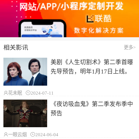
相关影讯
更多>
美剧《人生切割术》第二季首曝
先导预告，明年1月17日上线。

花未眠

2024-07-11
《夜访吸血鬼》第二季发布季中
预告

一眼云烟

2024-06-04