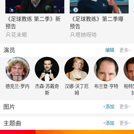
《足球教练 第二季》新
《足球教练》第二季曝
预告
预告

花未眠

嗯她呀哈
演员
编辑
更多>
导演
德克兰·罗内
杰森·苏戴奇
汉娜·沃丁厄
布兰登·亨特
帕特
斯
姆
图片
+添加
更多>
主题曲
+添加
更多>