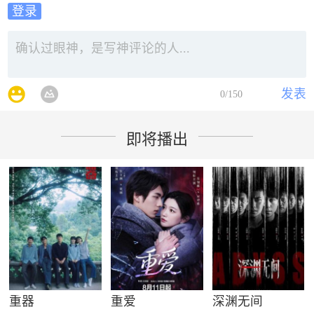
登录
发表
0
/150
即将播出
重器
重爱
深渊无间