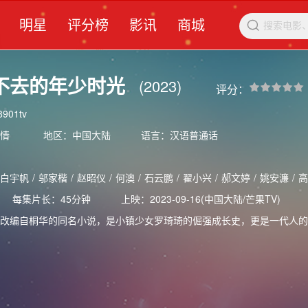
明星
评分榜
影讯
商城

不去的年少时光
(2023)
评分：
901tv
情
地区：中国大陆
语言：汉语普通话
白宇帆
/
邬家楷
/
赵昭仪
/
何澳
/
石云鹏
/
翟小兴
/
郝文婷
/
姚安濂
/
高
每集片长：45分钟
上映：2023-09-16(中国大陆/芒果TV)
编自桐华的同名小说，是小镇少女罗琦琦的倔强成长史，更是一代人的