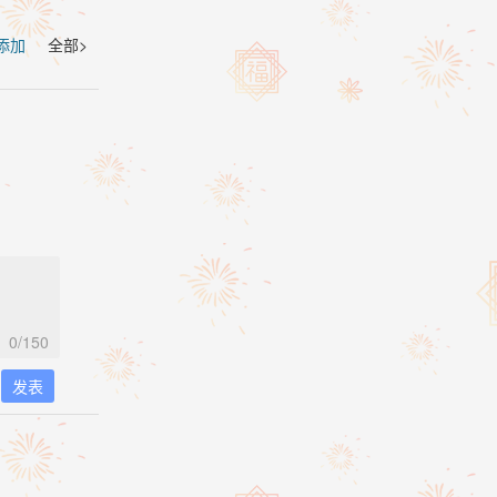
 添加
全部>
0
/150
发表