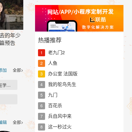
去的年少
热播推荐
篇预告
老九门2
1
人鱼
2
 添加
全部>
办公室 法国版
3
我的鸵鸟先生
4
在学习…
九门
5
百花杀
6
兵自风中来
7
编辑
全部>
这一秒过火
8