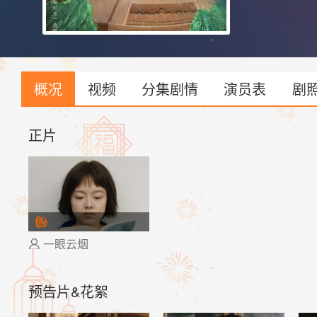
概况
视频
分集剧情
演员表
剧
正片
一眼云烟

预告片&花絮