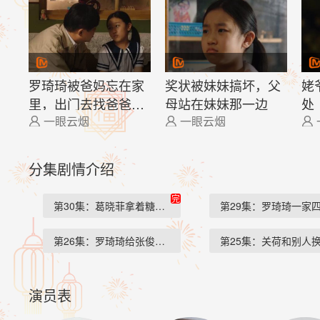
罗琦琦被爸妈忘在家
奖状被妹妹搞坏，父
姥
里，出门去找爸爸妈
母站在妹妹那一边
处
妈
一眼云烟
一眼云烟



分集剧情介绍
完
第30集：葛晓菲拿着糖葫…
第29集：罗琦琦一家
第26集：罗琦琦给张俊在…
第25集：关荷和别人
演员表