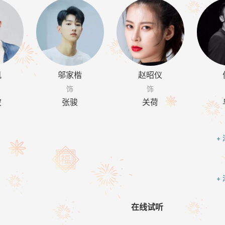
帆
邬家楷
赵昭仪
饰
饰
波
张骏
关荷
+
+
在线试听