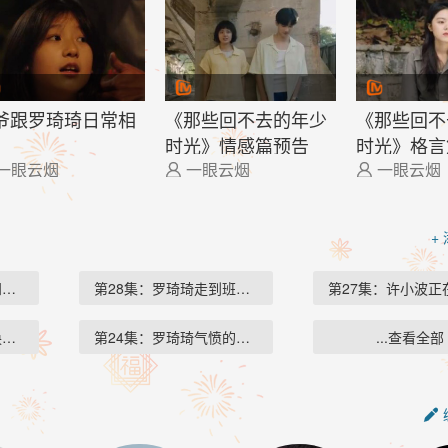
爷跟罗琦琦日常相
《那些回不去的年少
《那些回不
时光》情感篇预告
时光》格言
一眼云烟
一眼云烟
一眼云烟


+
四口…
第28集：罗琦琦走到班级…
第27集：许小波正
换了…
第24集：罗琦琦气愤的推…
...查看全部
