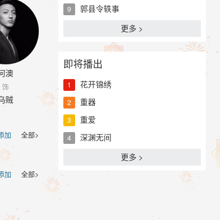
郭县令轶事
9
更多 >
即将播出
何澳
花开锦绣
1
饰
乌贼
重器
2
重爱
3
 添加
全部>
深渊无间
4
更多 >
 添加
全部>