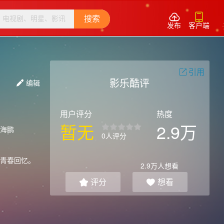


搜索
发布
客户端
引用

影乐酷评
编辑

用户评分
热度
暂无
2.9万
海鹏
0人评分
青春回忆。
2.9万
人想看
评分
想看

