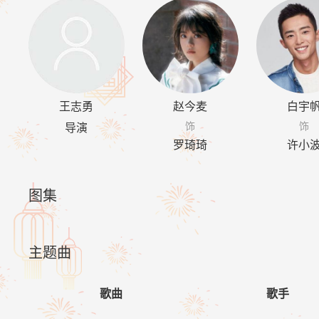
王志勇
赵今麦
白宇
饰
饰
导演
罗琦琦
许小
图集
主题曲
歌曲
歌手