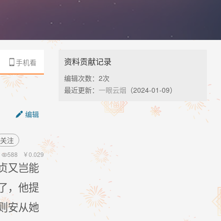
资料贡献记录
手机看

编辑次数：
2次
最近更新：
一眼云烟
（2024-01-09）
编辑

关注
588
￥
0.029

贞又岂能
了，他提
则安从她