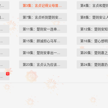
安有一瞬…
第3集：言贞记得父母曾经说过…
第4集：言贞和楚
园里给了…
第7集：言贞听到楚则安的呓语…
第8集：楚则安让
诚的表白，…
第11集：楚则安一连串的质问让…
第12集：楚则安
的生日、门…
第15集：顾诚担心马军背后另有…
第16集：楚心想
前的美景，…
第19集：楚则安拿出一段视频，…
第20集：楚则嘉
言贞是吴文…
第23集：言贞认为应该由她去见…
第24集：楚则嘉
完
则嘉还活着…