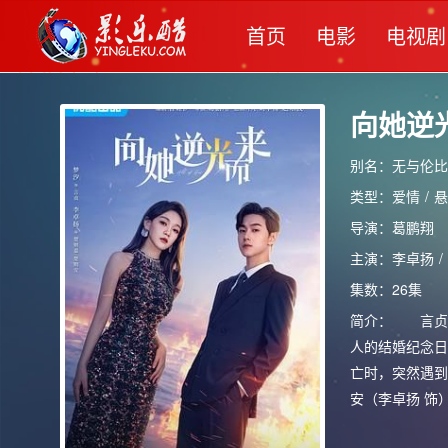
首页
电影
电视剧
向她逆
别名：无与伦比
类型：
爱情
/
悬
导演：
葛鹏翔
主演：
李卓扬
/
集数：26集
简介：
言贞（
人的结婚纪念日
亡时，突然遇到
安（李卓扬 饰
藏着一个秘密…