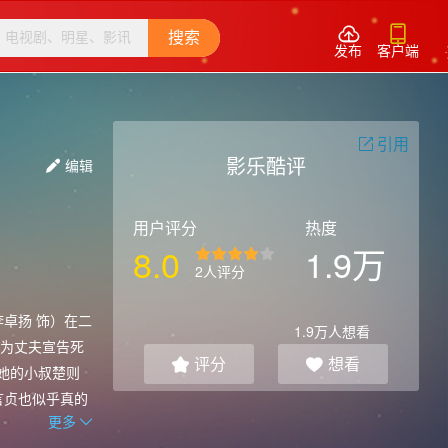


搜索
发布
客户端
引用

影乐酷评
编辑

用户评分
热度
8.0
1.9万
2人评分
卓扬 饰）在二
1.9万
人想看
为丈夫宣告死
评分
想看


她的小叔楚则
言贞也似乎真的
更多
