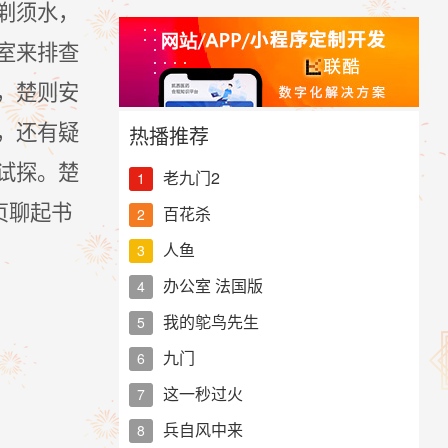
剃须水，
室来排查
，楚则安
，还有疑
热播推荐
试探。楚
老九门2
1
贞聊起书
百花杀
2
人鱼
3
办公室 法国版
4
我的鸵鸟先生
5
九门
6
这一秒过火
7
兵自风中来
8