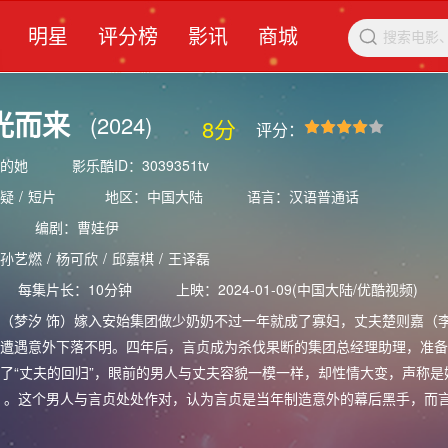
明星
评分榜
影讯
商城

光而来
(2024)
8分
评分：
的她
影乐酷ID：3039351tv
疑
/
短片
地区：中国大陆
语言：汉语普通话
编剧：
曹娃伊
孙艺燃
/
杨可欣
/
邱嘉棋
/
王译磊
每集片长：10分钟
上映：2024-01-09(中国大陆/优酷视频)
梦汐 饰）嫁入安始集团做少奶奶不过一年就成了寡妇，丈夫楚则嘉（李
遭遇意外下落不明。四年后，言贞成为杀伐果断的集团总经理助理，准备
了“丈夫的回归”，眼前的男人与丈夫容貌一模一样，却性情大变，声称是
）。这个男人与言贞处处作对，认为言贞是当年制造意外的幕后黑手，而
…