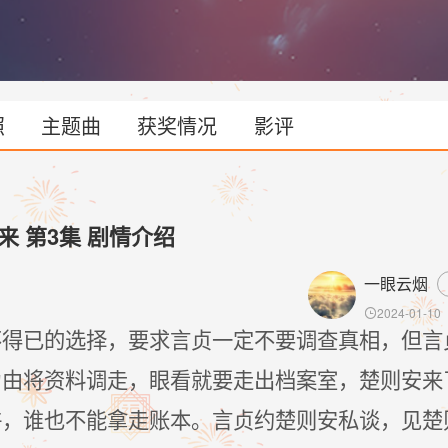
照
主题曲
获奖情况
影评
来 第3集 剧情介绍
一眼云烟
2024-01-10

不得已的选择，要求言贞一定不要调查真相，但言
为由将资料调走，眼看就要走出档案室，楚则安来
许，谁也不能拿走账本。言贞约楚则安私谈，见楚