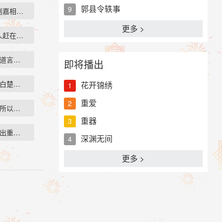
郭县令轶事
9
则嘉相识于一…
更多 >
人赶在言贞到…
知道言贞睡眠不…
即将播出
明白楚则安就是…
花开锦绣
1
重爱
2
之所以诈死，是…
重器
3
扔出重磅炸弹，…
深渊无间
4
更多 >