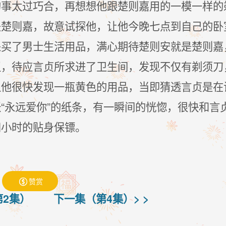
的事太过巧合，再想想他跟楚则嘉用的一模一样的
是楚则嘉，故意试探他，让他今晚七点到自己的卧
采买了男士生活用品，满心期待楚则安就是楚则嘉
扭，待应言贞所求进了卫生间，发现不仅有剃须刀
但他很快发现一瓶黄色的用品，当即猜透言贞是在
“永远爱你”的纸条，有一瞬间的恍惚，很快和言
四小时的贴身保镖。
赞赏

第2集）
下一集（第4集）> >