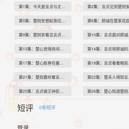
第1集：今天是言贞与丈夫楚则…
第2集：言贞见到楚则
第5集：楚则安想起答应言贞父…
第6集：顾诚在楚家花
第9集：楚则安看见言贞约的人…
第10集：言贞面对顾
第13集：楚心觉得房间里的那个…
第14集：言贞将顾诚
第17集：楚心胜券在握在说出红…
第18集：言贞看着眼
第21集：楚则嘉听着言贞的控诉…
第22集：楚夫人得知
第25集：言贞被王钟民和马军抓…
第26集：楚心知道楚
短评
0
条短评
登录