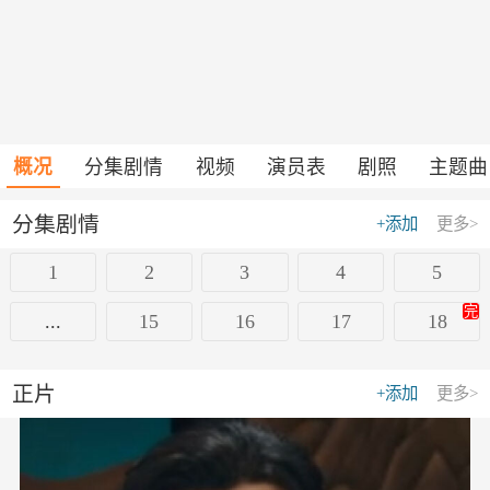
概况
分集剧情
视频
演员表
剧照
主题曲
分集剧情
+添加
更多>
1
2
3
4
5
完
...
15
16
17
18
正片
+添加
更多>