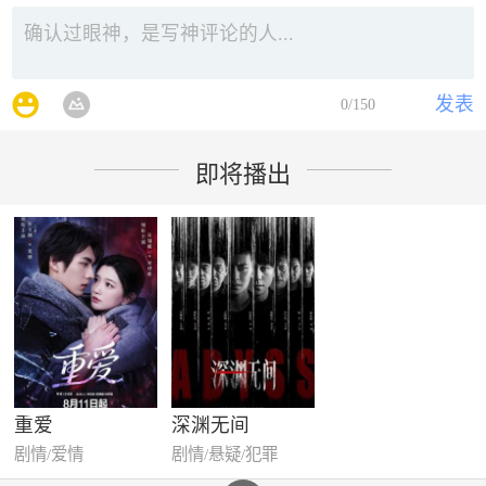
发表
0
/150
即将播出
重爱
深渊无间
剧情/爱情
剧情/悬疑/犯罪