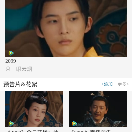
2099

一眼云烟
预告片&花絮
+添加
更多>