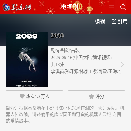


电视剧
编辑
引用

2099
剧情/科幻/古装
2025-05-16(中国大陆/腾讯视频)
共18集

李溪芮/孙泽源/林家川/张可盈/王海地
想看
1.2万
人
评分


简介：
根据吞茶嚼花小说《陈小花兴风作浪的一天：爱妃，机
器人》改编，讲述躺平的废柴国王和野蛮的机器人爱妃 之间
的爱情故事。