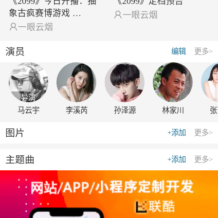
《2099》今日开播：抽
《2099》定档预告
象古疯赛博游戏 …

一眼云烟

一眼云烟
演员
编辑
更多>
导演
马云宇
李溪芮
孙泽源
林家川
张
图片
+添加
更多>
主题曲
+添加
更多>