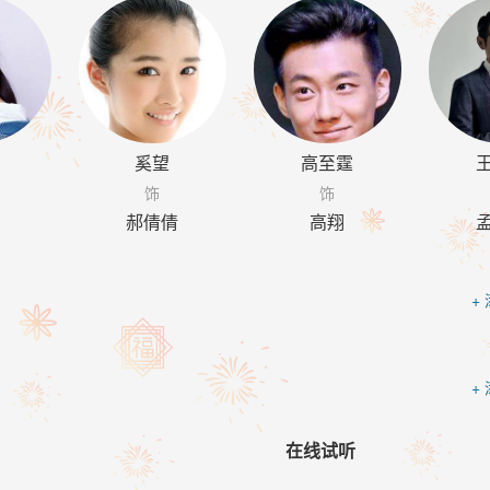
奚望
高至霆
饰
饰
郝倩倩
高翔
+
+
在线试听