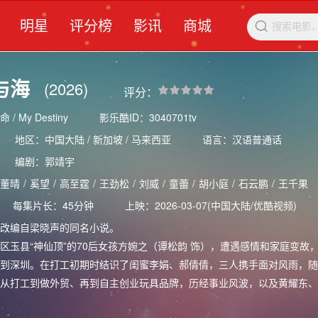
明星
评分榜
影讯
商城

与海
(2026)
评分：
 My Destiny
影乐酷ID：3040701tv
地区：中国大陆 / 新加坡 / 马来西亚
语言：汉语普通话
编剧：
郭靖宇
董晴
/
奚望
/
高至霆
/
王劲松
/
刘威
/
童蕾
/
胡小庭
/
石云鹏
/
王千果
每集片长：45分钟
上映：2026-03-07(中国大陆/优酷视频)
编自梁晓声的同名小说。
县“神仙顶”的70后女孩方婉之（谭松韵 饰），遭遇感情和家庭变故，
到深圳。在打工初期时结识了闺蜜李娟、郝倩倩，三人携手面对风雨，随
从打工到做外贸、再到自主创业玩具品牌，历经事业风波，以及黄耀东、
稳了脚跟。