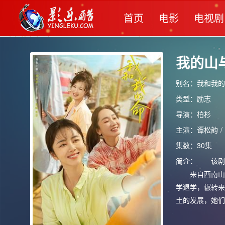
首页
电影
电视剧
我的山
别名：我和我的命 /
类型：
励志
导演：
柏杉
主演：
谭松韵
/
集数：30集
简介：
该剧改
来自西南山区玉
学退学，辗转来
土的发展，她们
背叛，在深圳站