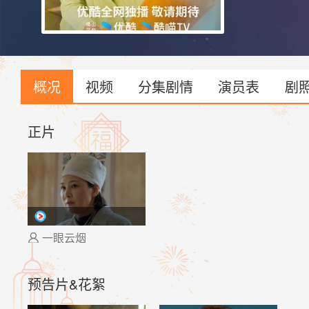
方婉之始终坚
断清零的人生中
企业交给团队打
顶。
概况
视频
分集剧情
演员表
剧
正片
一眼云烟

预告片&花絮