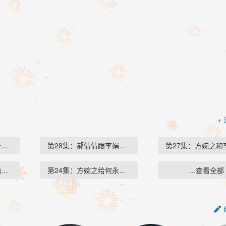
+
一封…
第28集：郝倩倩跟李娟和…
第27集：方婉之和
仙顶…
第24集：方婉之给何永旺…
...查看全部
