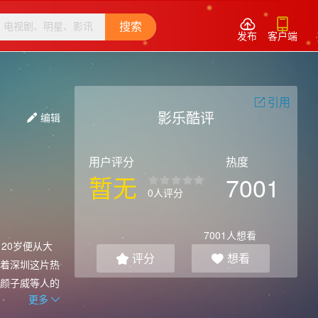


搜索
发布
客户端
引用

影乐酷评
编辑

用户评分
热度
暂无
7001
0人评分
7001
人想看
20岁便从大
评分
想看


着深圳这片热
颜子威等人的
更多
