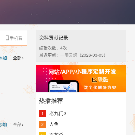
代机遇，在不
利上市，她将
运起点神仙
资料贡献记录
手机看

编辑次数：
4次
最近更新：
一眼云烟
（2026-03-03）
 添加
全部>
热播推荐
老九门2
1
人鱼
2
 添加
全部>
百花杀
3