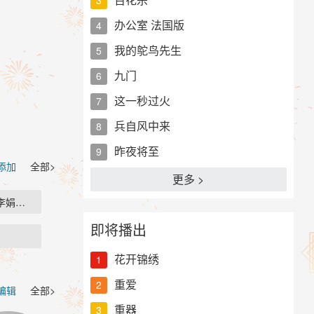
办公室 法国版
4
我的鸵鸟先生
5
九门
6
这一秒过火
7
兵自风中来
8
昨夜将至
9
 添加
全部>
更多 >
李娟在…
即将播出
花开锦绣
1
重爱
2
编辑
全部>
重器
3