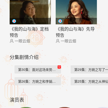
《我的山与海》定档
《我的山与海》先导
预告
预告
一眼云烟
一眼云烟


分集剧情介绍
完
第30集：面对这场来势汹…
第29集：方婉之写了
第26集：方婉之和李娟从…
第25集：方婉之从神
演员表