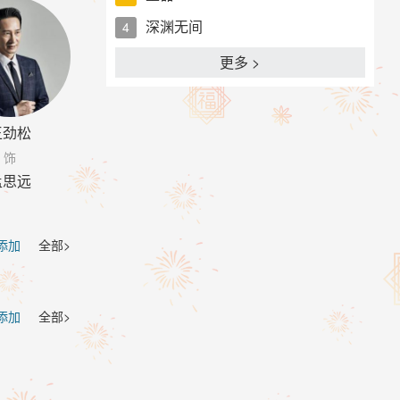
深渊无间
4
更多 >
王劲松
饰
孟思远
 添加
全部>
 添加
全部>