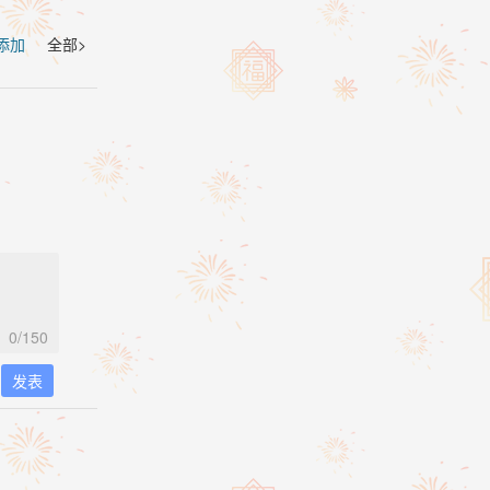
 添加
全部>
0
/150
发表