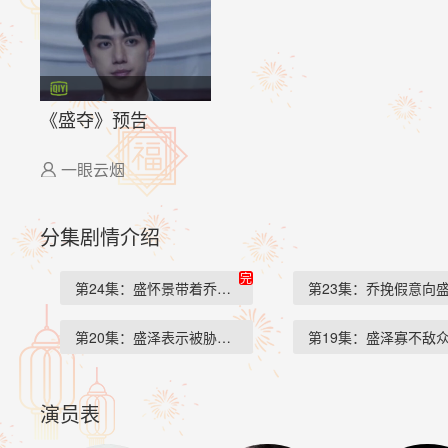
《盛夺》预告
一眼云烟

分集剧情介绍
完
第24集：盛怀景带着乔挽…
第23集：乔挽假意向
第20集：盛泽表示被胁迫…
第19集：盛泽寡不敌
演员表