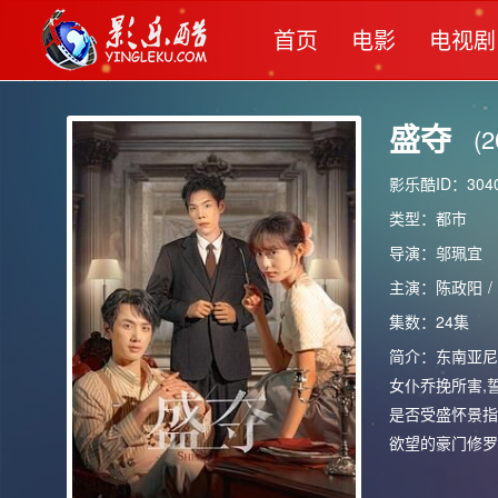
首页
电影
电视剧
盛夺
(2
影乐酷ID：3040
类型：
都市
导演：
邬珮宜
主演：
陈政阳
/
集数：24集
简介：
东南亚尼
女仆乔挽所害,
是否受盛怀景指
欲望的豪门修罗