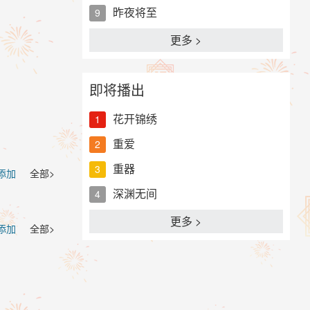
昨夜将至
9
更多 >
即将播出
花开锦绣
1
重爱
2
重器
3
 添加
全部>
深渊无间
4
更多 >
 添加
全部>