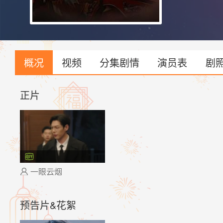
概况
视频
分集剧情
演员表
剧
正片
一眼云烟

预告片&花絮