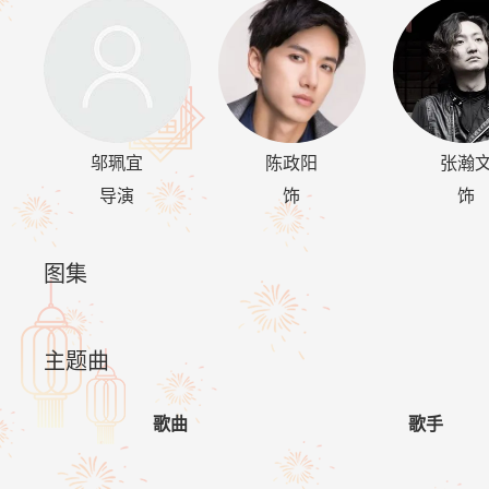
邬珮宜
陈政阳
张瀚
导演
饰
饰
图集
主题曲
歌曲
歌手