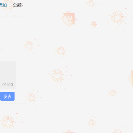
 添加
全部>
0
/150
发表