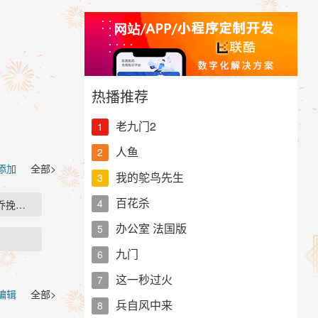
热播推荐
老九门2
1
人鱼
2
 添加
全部>
我的鸵鸟先生
3
百花杀
4
乔挽不…
办公室 法国版
5
九门
6
这一秒过火
7
编辑
全部>
兵自风中来
8