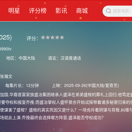
明星
评分榜
影讯
商城

025)
评分：
990tv
地区：中国大陆
语言：汉语普通话
张瀚文
每集片长：12分钟
上映：2025-09-26(中国大陆/爱奇艺)
加国,华裔首富家族盛冶集团继承人盛泽在弟弟盛桉的葬礼上回归.他笃定
誓要夺权和报复乔挽.而盛冶掌权人盛怀景亦开始试探带着诸多秘密归来的
使谋害了盛桉？盛桉的真实死因又是什么？一场充斥着阴谋与背叛,纠缠与
场就此上演.乔挽最终会选择哪方阵营,盛泽能否夺权成功？