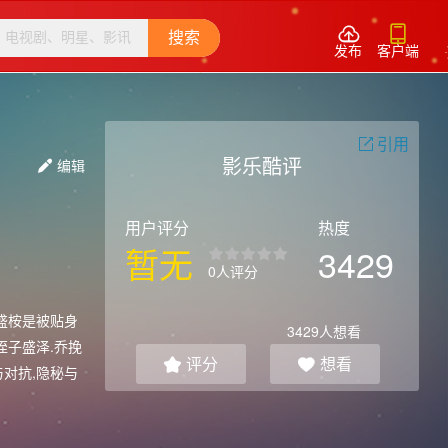


搜索
发布
客户端
引用

影乐酷评
编辑

用户评分
热度
暂无
3429
0人评分
盛桉是被贴身
3429
人想看
侄子盛泽.乔挽
评分
想看


对抗,隐秘与