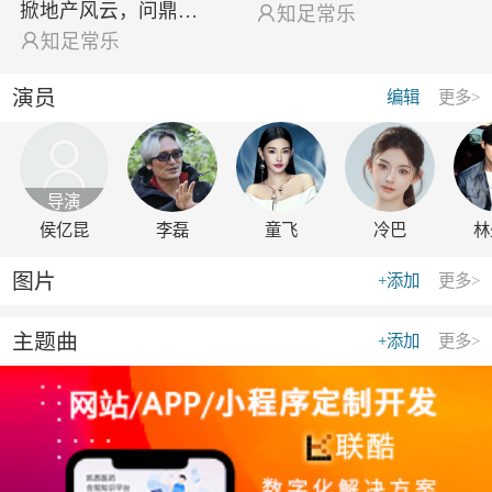
掀地产风云，问鼎…

知足常乐

知足常乐
演员
编辑
更多>
导演
侯亿昆
李磊
童飞
冷巴
林
图片
+添加
更多>
主题曲
+添加
更多>