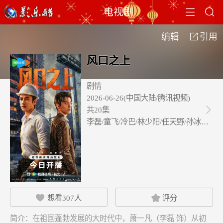


电视剧
编辑
引用

风口之上
剧情
2026-06-26(中国大陆/腾讯视频)
共20集

李磊/童飞/冷巴/林少阳/任天野/孙冰法…
想看
307
人
评分


简介：
在祖国蓬勃发展的大时代中，萧一凡（李磊 饰）从初