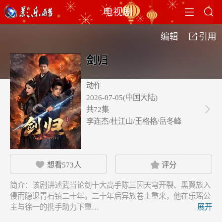


电视剧
编辑
引用

剑归
动作
2026-07-05(中国大陆)
共72集

李连杰/杜江山/王格格/岳冬峰
想看
573
人
评分


简介：
该剧讲述武当论剑十大高手陈三因天穹开裂、黑翼族入
侵而隐退青石镇二十年。二十年后异族卷土重来，他在乐瑶公
主与徐一的携手助力下重…
展开