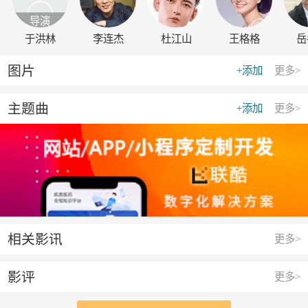
导演
于洪林
李连杰
杜江山
王格格
岳
图片
+添加
更多>
主题曲
+添加
更多>
相关影讯
更多>
影评
更多>