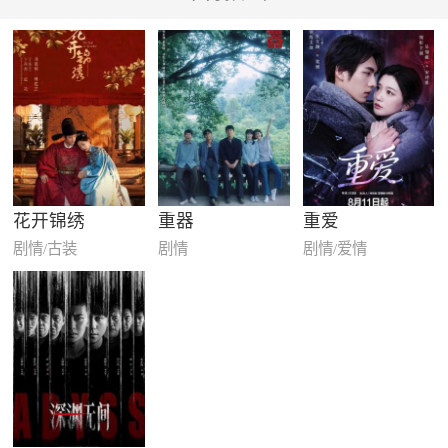
花开锦绣
重器
重爱
剧情/古装
剧情
剧情/爱情