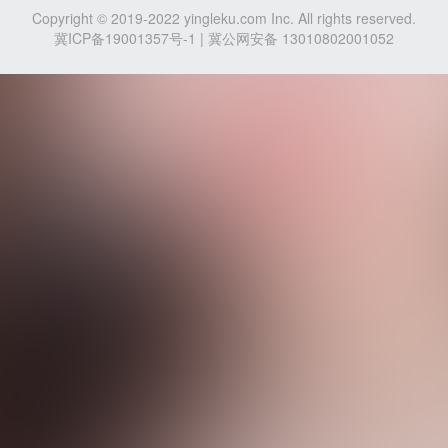
Copyright © 2019-2022 yingleku.com Inc. All rights reserved.
冀ICP备19001357号-1
| 冀公网安备 13010802001052