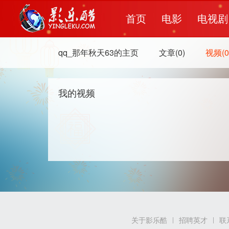
首页
电影
电视剧
qq_那年秋天63的主页
文章(0)
视频(0
我的视频
关于影乐酷
招聘英才
联
|
|