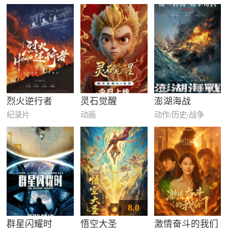
烈火逆行者
灵石觉醒
澎湖海战
纪录片
动画
动作/历史/战争
8.0
群星闪耀时
悟空大圣
激情奋斗的我们