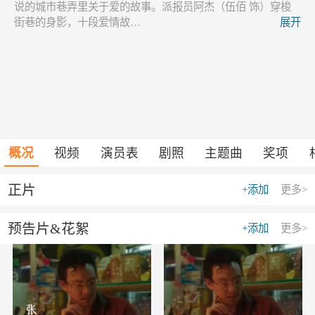
说的城市巷弄里关于爱的故事。派报员阿杰（伍佰 饰）穿梭
街巷的身影，十段爱情故…
展开
概况
视频
演员表
剧照
主题曲
奖项
正片
+添加
更多>
预告片&花絮
+添加
更多>