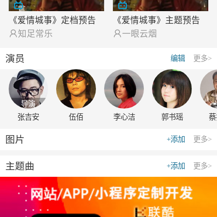
《爱情城事》定档预告
《爱情城事》主题预告

知足常乐

一眼云烟
演员
编辑
更多>
导演
张吉安
伍佰
李心洁
郭书瑶
蔡
图片
+添加
更多>
主题曲
+添加
更多>