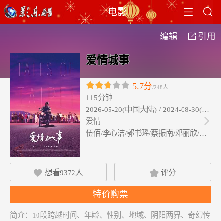


电影
编辑
引用

爱情城事
5.7分
/248人
115分钟
2026-05-20(中国大陆) / 2024-08-30(中
爱情

伍佰/李心洁/郭书瑶/蔡振南/邓丽欣/方…
想看
9372
人
评分


特价购票
简介：
10段跨越时间、年龄、性别、地域、阴阳两界、奇幻传