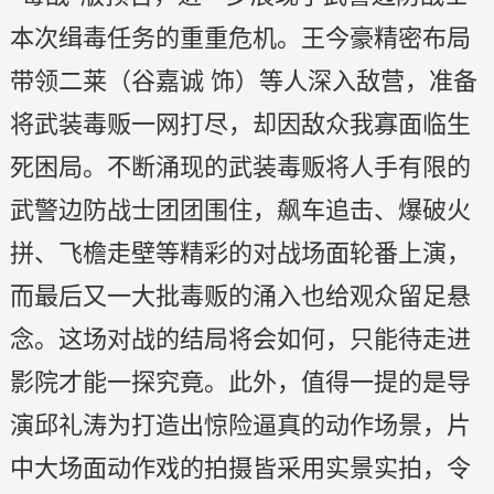
本次缉毒任务的重重危机。王今豪精密布局
带领二莱（谷嘉诚 饰）等人深入敌营，准备
将武装毒贩一网打尽，却因敌众我寡面临生
死困局。不断涌现的武装毒贩将人手有限的
武警边防战士团团围住，飙车追击、爆破火
拼、飞檐走壁等精彩的对战场面轮番上演，
而最后又一大批毒贩的涌入也给观众留足悬
念。这场对战的结局将会如何，只能待走进
影院才能一探究竟。此外，值得一提的是导
演邱礼涛为打造出惊险逼真的动作场景，片
中大场面动作戏的拍摄皆采用实景实拍，令