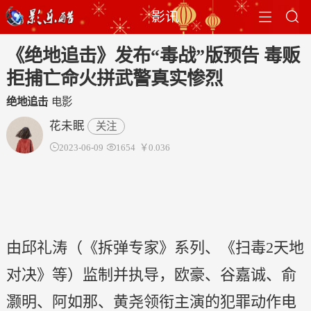


影讯
《绝地追击》发布“毒战”版预告 毒贩
拒捕亡命火拼武警真实惨烈
绝地追击
电影
花未眠
关注

2023-06-09

1654
￥0.036
由邱礼涛（《拆弹专家》系列、《扫毒2天地
对决》等）监制并执导，欧豪、谷嘉诚、俞
灏明、阿如那、黄尧领衔主演的犯罪动作电