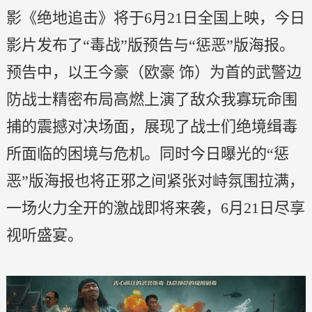
影《绝地追击》将于6月21日全国上映，今日
影片发布了“毒战”版预告与“惩恶”版海报。
预告中，以王今豪（欧豪 饰）为首的武警边
防战士精密布局高燃上演了敌众我寡玩命围
捕的震撼对决场面，展现了战士们绝境缉毒
所面临的困境与危机。同时今日曝光的“惩
恶”版海报也将正邪之间紧张对峙氛围拉满，
一场火力全开的激战即将来袭，6月21日尽享
视听盛宴。