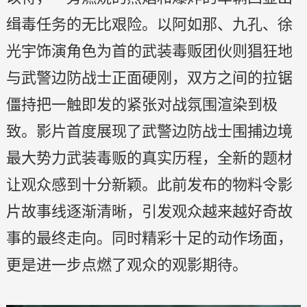
缉毒任务的无比艰险。以阿如那、九孔、徐
光宇饰演角色为首的武装毒贩团伙则猖狂地
与武警边防战士正面硬刚，双方之间的拉锯
僵持把一触即发的紧张对战氛围渲染到极
致。影片首度展现了武警边防战士围捕边境
最大势力武装毒贩的真实历程，全新的题材
让观众感到十分新颖。此前发布的物料令影
片故事线逐渐清晰，引发观众越来越好奇故
事的最终走向。同时精彩十足的动作场面，
更是进一步点燃了观众的观影期待。