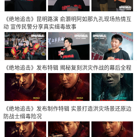
《绝地追击》昆明路演 俞灏明阿如那九孔现场热情互
动 宣传民警分享真实缉毒故事
《绝地追击》发布特辑 揭秘复刻洪灾作战的幕后全程
《绝地追击》发布制作特辑 实景打造洪灾场景还原边
防战士缉毒险况