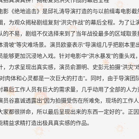
电影《绝地追击》是邱礼涛导演打造的与以前缉毒电影截然
辑，为观众揭秘剧组复刻“洪灾作战”的幕后全程。为了让
队的不易，剧组不仅选择来到了当年战役最多的区域取景
体滑坡”等灾难场景。演员欧豪表示“导演组几乎把剧本里
员能够更加沉浸地入戏。针对电影中“洪水暴发”的重头戏
计，力求呈现出真实感，演员俞灏明、史彭元拍摄“洪灾”
“对肉体和心灵都是一次巨大的打击”。同时，由于导演团
对幕后工作人员有巨大的需求量，几乎动用了全部的人力资
演员谷嘉诚透露出“因为拍摄受伤在所难免，现场的工作人
大家都很拼命，所以最后呈现出来的东西一定好的”。正
能精益求精打造出极具真实感的作品。