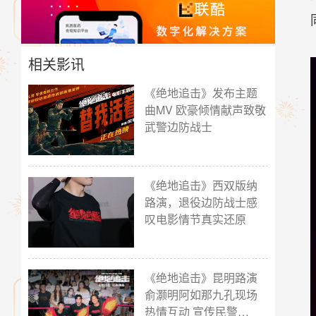
相关影讯
《绝地追击》发布主题
曲MV 欧豪倾情献声致敬
武警边防战士
《绝地追击》西双版纳
路演，退役边防战士感
叹电影情节真实还原
《绝地追击》昆明路演
俞灏明阿如那九孔现场
热情互动 宣传民警…