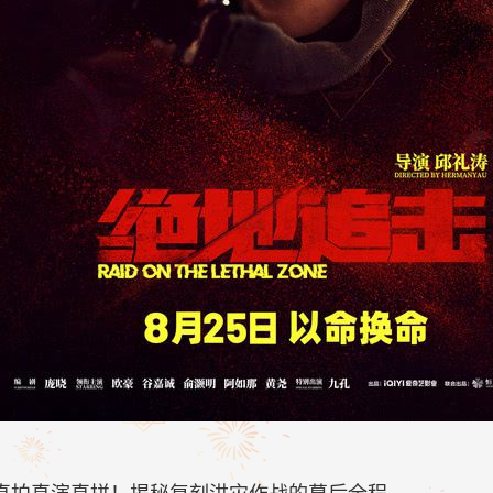
真拍真演真拼！揭秘复刻洪灾作战的幕后全程