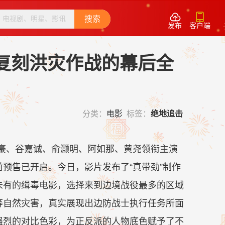


搜索
发布
客户端
复刻洪灾作战的幕后全
分类：
电影
标签：
绝地追击
豪、谷嘉诚、俞灏明、阿如那、黄尧领衔主演
前预售已开启。今日，影片发布了“真带劲”制作
未有的缉毒电影，选择来到边境战役最多的区域
等自然灾害，真实展现出边防战士执行任务所面
强烈的对比色彩，为正反派的人物底色赋予了不