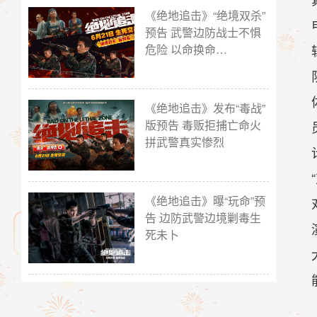
《绝地追击》“绝境双杀”
预告 武警边防战士不惧
危险 以命换命…
《绝地追击》发布“毒战”
版预告 毒贩拒捕亡命火
拼武警真实惨烈
《绝地追击》曝“玩命”预
告 边防武警边境剿毒生
死未卜