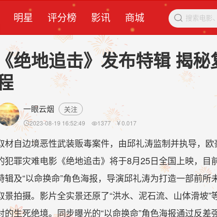
明星
评分榜
影讯
商城

《绝地追击》发布特辑 揭秘
程
一眼云烟
关注
2023-08-19 16:52:49
1377
￥
0.017


取材自边境恶性武装贩毒案件，由邱礼涛监制并执导，欧
的犯罪灾难电影《绝地追击》将于8月25日全国上映，目
特辑及“以命换命”角色海报，导演邱礼涛为打造一部前所
取景拍摄。影片全实景还原了“洪水、泥石流、山体滑坡”
对的生死绝境。同步曝光的“以命换命”角色海报通过反差