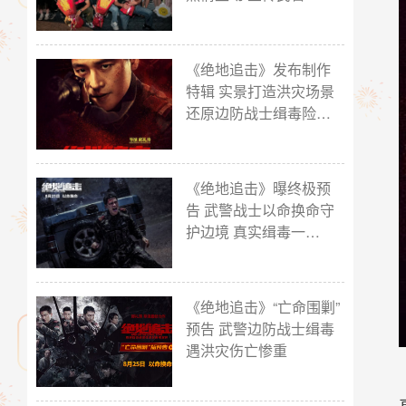
《绝地追击》发布制作
特辑 实景打造洪灾场景
还原边防战士缉毒险…
《绝地追击》曝终极预
告 武警战士以命换命守
护边境 真实缉毒一…
《绝地追击》“亡命围剿”
预告 武警边防战士缉毒
遇洪灾伤亡惨重