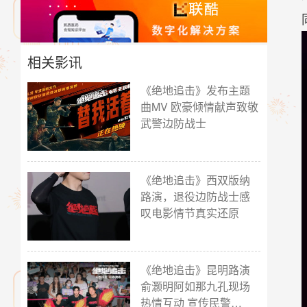
相关影讯
《绝地追击》发布主题
曲MV 欧豪倾情献声致敬
武警边防战士
《绝地追击》西双版纳
路演，退役边防战士感
叹电影情节真实还原
《绝地追击》昆明路演
俞灏明阿如那九孔现场
热情互动 宣传民警…