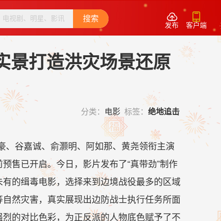


搜索
发布
客户端
实景打造洪灾场景还原
分类：
电影
标签：
绝地追击
豪、谷嘉诚、俞灏明、阿如那、黄尧领衔主演
前预售已开启。今日，影片发布了“真带劲”制作
未有的缉毒电影，选择来到边境战役最多的区域
等自然灾害，真实展现出边防战士执行任务所面
强烈的对比色彩，为正反派的人物底色赋予了不