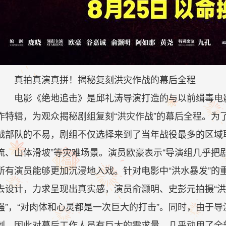
真拍真演真拼！揭秘复刻洪灾作战的幕后全程
电影《绝地追击》是邱礼涛导演打造的与以前缉毒电影
作特辑，为观众揭秘剧组复刻“洪灾作战”的幕后全程。为
战部队的不易，剧组不仅选择来到了当年战役最多的区域
流、山体滑坡”等灾难场景。演员欧豪表示“导演组几乎把
所有演员能够更加沉浸地入戏。针对电影中“洪水暴发”的
去设计，力求呈现出真实感，演员俞灏明、史彭元拍摄“洪
强”，“对肉体和心灵都是一次巨大的打击”。同时，由于
划，因此对幕后工作人员有巨大的需求量，几乎动用了全