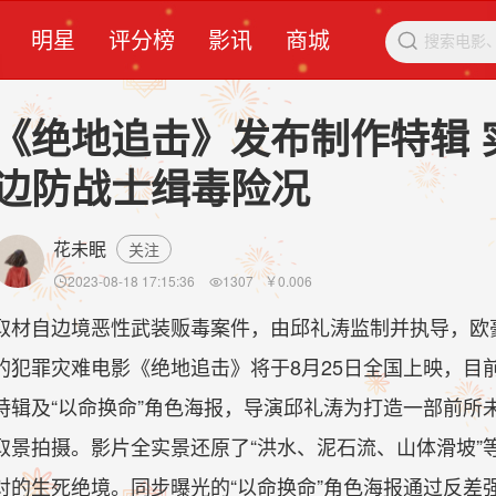
明星
评分榜
影讯
商城

《绝地追击》发布制作特辑 
边防战士缉毒险况
花未眠
关注
2023-08-18 17:15:36
1307
￥
0.006


取材自边境恶性武装贩毒案件，由邱礼涛监制并执导，欧
的犯罪灾难电影《绝地追击》将于8月25日全国上映，目
特辑及“以命换命”角色海报，导演邱礼涛为打造一部前所
取景拍摄。影片全实景还原了“洪水、泥石流、山体滑坡”
对的生死绝境。同步曝光的“以命换命”角色海报通过反差