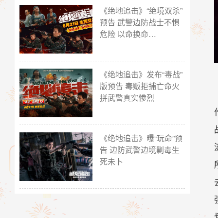
《绝地追击》“绝境双杀”
预告 武警边防战士不惧
危险 以命换命…
《绝地追击》发布“毒战”
版预告 毒贩拒捕亡命火
拼武警真实惨烈
《绝地追击》曝“玩命”预
告 边防武警边境剿毒生
死未卜