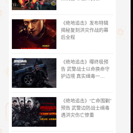
《绝地追击》发布特辑
揭秘复刻洪灾作战的幕
后全程
《绝地追击》曝终极预
告 武警战士以命换命守
护边境 真实缉毒一…
《绝地追击》“亡命围剿”
预告 武警边防战士缉毒
遇洪灾伤亡惨重