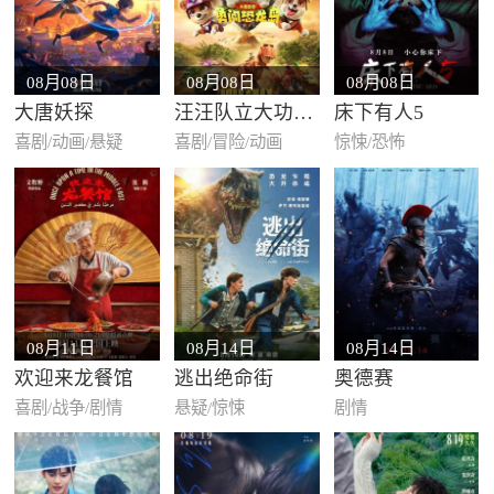
08月08日
08月08日
08月08日
大唐妖探
汪汪队立大功大电影3：勇闯恐龙…
床下有人5
喜剧/动画/悬疑
喜剧/冒险/动画
惊悚/恐怖
08月11日
08月14日
08月14日
欢迎来龙餐馆
逃出绝命街
奥德赛
喜剧/战争/剧情
悬疑/惊悚
剧情