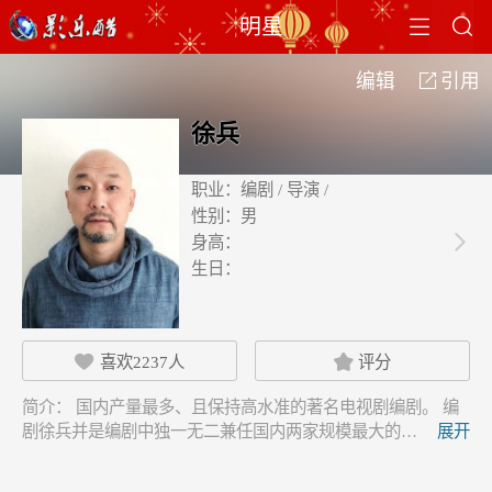


明星
编辑
引用

徐兵
职业：
编剧 / 导演 /
性别：
男
身高：

生日：
喜欢
2237
人
评分


简介：
国内产量最多、且保持高水准的著名电视剧编剧。 编
剧徐兵并是编剧中独一无二兼任国内两家规模最大的…
展开