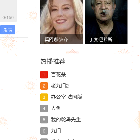
0
/150
发表
莫阿娜·波齐
丁度·巴拉斯
热播推荐
百花杀
1
老九门2
2
办公室 法国版
3
人鱼
4
我的鸵鸟先生
5
九门
6