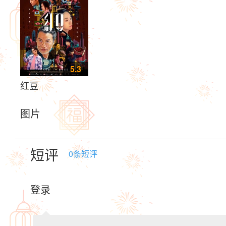
5.3
红豆
图片
短评
0
条短评
登录