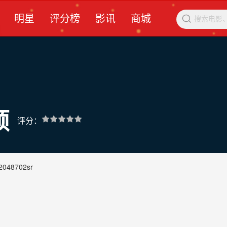
明星
评分榜
影讯
商城

颖
评分：
2048702sr