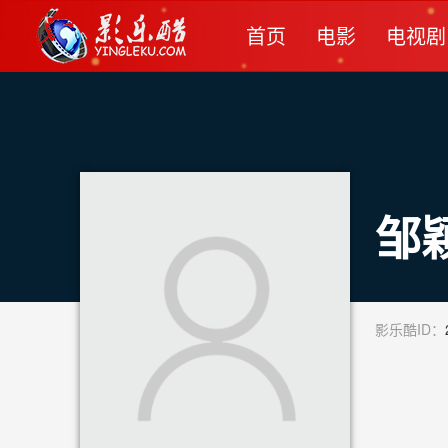
首页
电影
电视剧
邹
影乐酷ID：