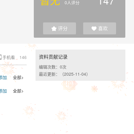
暂无
147
0人评分
评分
喜欢


资料贡献记录
手机看
146

编辑次数：
0次
最近更新：
（2025-11-04）
添加
全部>
添加
全部>