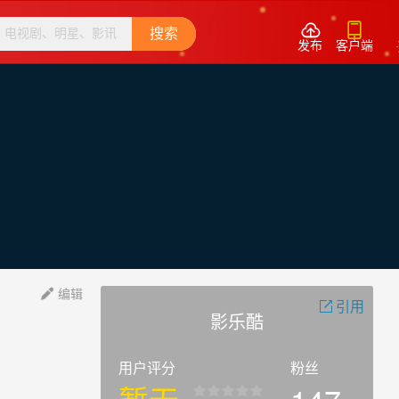


搜索
发布
客户端
编辑

引用

影乐酷
用户评分
粉丝