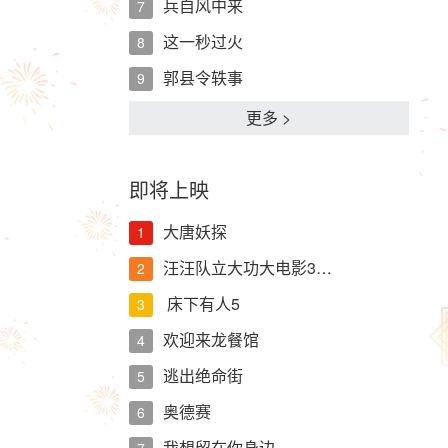
兵自风中来
7
这一秒过火
8
郭县令轶事
9
更多 >
即将上映
大唐妖探
1
汪汪队立大功大电影3…
2
床下有人5
3
欢迎来龙餐馆
4
逃出绝命街
5
奥德赛
6
我想留在你身边
7