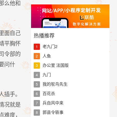
那么他和
里面自己
热播推荐
靖平胸怀
老九门2
1
司令部的
人鱼
2
要问什
办公室 法国版
3
九门
4
我的鸵鸟先生
5
人插手。
百花杀
6
兵自风中来
情况就是
7
郭县令轶事
8
点难度，