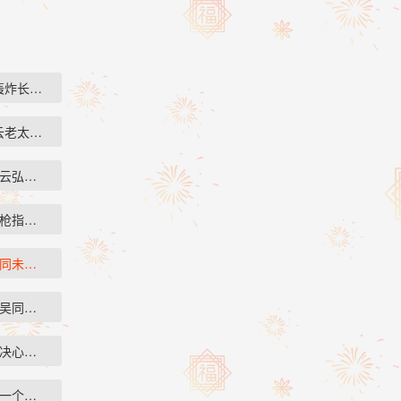
轰炸长沙，顷…
云老太太知道…
诉云弘祈他查到…
用枪指着两个学…
吴同未婚妻的照…
把吴同的检查报…
定决心了，无论…
自一个人来到寺…