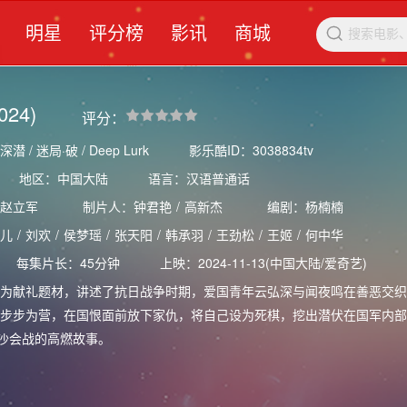
明星
评分榜
影讯
商城

024)
评分：
/ 迷局·破 / Deep Lurk
影乐酷ID：3038834tv
地区：中国大陆
语言：汉语普通话
赵立军
制片人：
钟君艳
/
高新杰
编剧：
杨楠楠
儿
/
刘欢
/
侯梦瑶
/
张天阳
/
韩承羽
/
王劲松
/
王姬
/
何中华
每集片长：45分钟
上映：2024-11-13(中国大陆/爱奇艺)
献礼题材，讲述了抗日战争时期，爱国青年云弘深与闻夜鸣在善恶交织
步步为营，在国恨面前放下家仇，将自己设为死棋，挖出潜伏在国军内部
长沙会战的高燃故事。