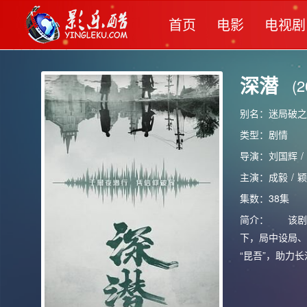
首页
电影
电视剧
深潜
(2
别名：迷局破之深潜 
类型：
剧情
导演：
刘国辉
/
主演：
成毅
/
颖
集数：38集
简介：
该剧为
下，局中设局、
“昆吾”，助力