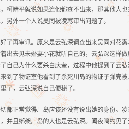
来，柯靖平就说如果连他都查不出来，那其他人也
他，另外一个人说吴同被凌寒审出问题了。
他好了再审讯。原来是云弘深调查出来吴同对花露
活着出去见未婚妻小花就听自己的，云弘深这样做
释了自己为什么要杀白庆奎，过程中他提到了云弘
也来到了物证室他看到了杀死川岛的物证子弹壳被
哪里了，云弘深说自己便秘了。
一切都正常觉得川岛应该还没有说出她的身份。凌
深，并且绑架川岛的人也是云弘深。闻夜鸣约见了