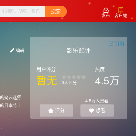


搜索
发布
客户端
引用

影乐酷评
编辑

用户评分
热度
暂无
4.5万
0人评分
的疑云迷雾
4.5万
人想看
的日本特工
评分
想看

