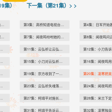
第19集）
下一集（第21集）> >
给云慕之…
第3集：高桥知道电视台已经把…
第4集：日军开始
深打电话…
第7集：闻夜鸣吩咐她的手下按…
第8集：闻夜鸣问
爸爸已经死…
第11集：云弘祈让云弘深看完后…
第12集：小刀告
凌寒这个内…
第15集：小刀对云弘祈说曲文挚…
第16集：闻夜鸣
己有一个朋…
第19集：宗方收到了一封情报，…
第20集：凌寒把
东萍去找米…
第23集：云弘祈失魂落魄的站在…
第24集：闻夜鸣
弘深说如果…
第27集：柯靖平对施长生说他误…
第28集：米兰下
了昨天云弘…
第31集：柯靖平告诉云弘深他可…
第32集：凌寒独