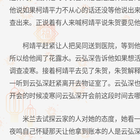
他说如果柯靖平力不从心的话还没等他说出
查出来。正说着有人来喊柯靖平说朱贺要见
柯靖平赶紧让人把吴同送到医院，等到
所以给他闻了花露水。云弘深告诉他如果想
调查凌寒。接着柯靖平去见了朱贺，朱贺解
一听到云弘深赶紧离开去物证室了。云弘深
开会的时候凌寒问云弘深开会前这段时间去
米兰去试探云家的人对她的态度，她看
夜鸣自己怀疑那天让他拿到账本的人是云弘