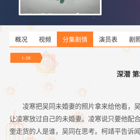
概况
视频
分集剧情
演员表
剧
1-38
深潜 第
凌寒把吴同未婚妻的照片拿来给他看，
让凌寒放过自己的未婚妻。凌寒说只要他配
奎走货的人是谁，吴同在思考。柯靖平告诉