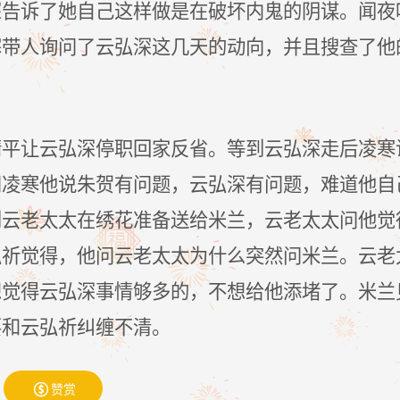
深告诉了她自己这样做是在破坏内鬼的阴谋。闻夜
寒带人询问了云弘深这几天的动向，并且搜查了他
靖平让云弘深停职回家反省。等到云弘深走后凌寒
问凌寒他说朱贺有问题，云弘深有问题，难道他自
到云老太太在绣花准备送给米兰，云老太太问他觉
弘祈觉得，他问云老太太为什么突然问米兰。云老
想觉得云弘深事情够多的，不想给他添堵了。米兰
要和云弘祈纠缠不清。
赞赏
