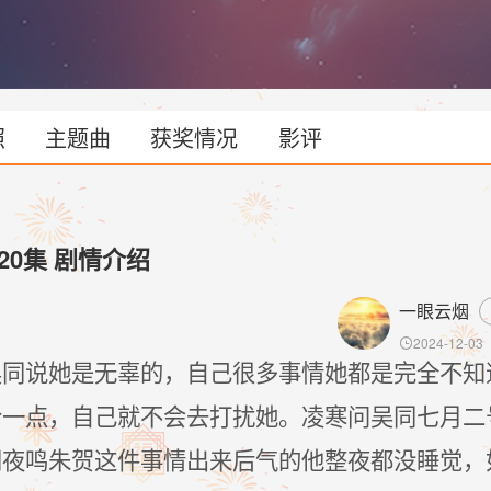
照
主题曲
获奖情况
影评
20集 剧情介绍
一眼云烟
2024-12-03

吴同说她是无辜的，自己很多事情她都是完全不知
合一点，自己就不会去打扰她。凌寒问吴同七月二
闻夜鸣朱贺这件事情出来后气的他整夜都没睡觉，