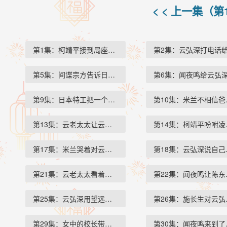
< < 上一集（
第1集：柯靖平接到局座的电话…
第2集：云弘深打电话
第5集：间谍宗方告诉日本杀手…
第6集：闻夜鸣给云弘
第9集：日本特工把一个密码本…
第10集：米兰不相信
第13集：云老太太让云弘祈扶着…
第14集：柯靖平吩咐
第17集：米兰哭着对云弘祈说如…
第18集：云弘深说自
第21集：云老太太看着自己绣了…
第22集：闻夜鸣让陈
第25集：云弘深用望远镜看着码…
第26集：施长生对云
第29集：女中的校长带着全校的…
第30集：闻夜鸣来到