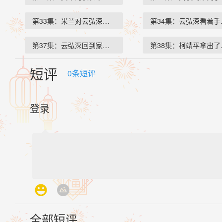
第33集：米兰对云弘深和闻夜鸣…
第34集：云弘深看着
第37集：云弘深回到家看到云弘…
第38集：柯靖平拿出
短评
0
条短评
登录
全部短评