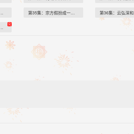
手中的卷宗…
第35集：宗方假扮成一个老头子…
第36集：云弘深
完
了一张照片…