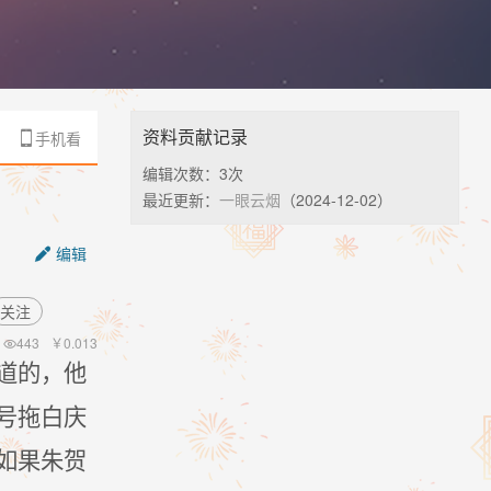
资料贡献记录
手机看

编辑次数：
3次
最近更新：
一眼云烟
（2024-12-02）
编辑

关注
443
￥
0.013

道的，他
号拖白庆
如果朱贺