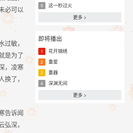
这一秒过火
9
未必可以
更多 >
即将播出
水过敏，
花开锦绣
1
就是为了
重爱
2
深，凌寒
重器
3
人换了，
深渊无间
4
更多 >
寒告诉闻
云弘深，