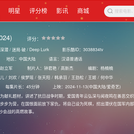
明星
评分榜
影讯
商城

024)
评分：
/ 迷局·破 / Deep Lurk
影乐酷ID：3038834tv
地区：中国大陆
语言：汉语普通话
赵立军
制片人：
钟君艳
/
高新杰
编剧：
杨楠楠
儿
/
刘欢
/
侯梦瑶
/
张天阳
/
韩承羽
/
王劲松
/
王姬
/
何中华
每集片长：45分钟
上映：2024-11-13(中国大陆/爱奇艺)
献礼题材，讲述了抗日战争时期，爱国青年云弘深与闻夜鸣在善恶交织
步步为营，在国恨面前放下家仇，将自己设为死棋，挖出潜伏在国军内部
长沙会战的高燃故事。