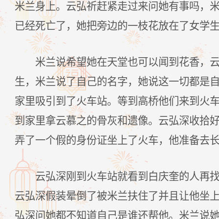
米兰身上。云弘祈赶紧走过来问她有事吗，
已经死亡了，她把旁边的一枝花放在了女学
米兰说希望她在天堂也可以闻到花香，
生，米兰说了自己的名字，她说这一切都是
家里吸引到了火车站。等到高桥他们来到火
到家里拿云慕之的骨灰和遗像。云弘深收拾
弄了一个假的身份证坐上了火车，他准备去
云弘深刚到火车站就看到白庆奎的人再
云弘深假装晕倒了被米兰扶住了并且让他坐
弘深问她都不知道自己是谁还帮他。米兰说