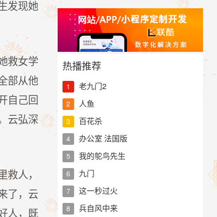
生发现她
她救女学
热播推荐
全部从他
老九门2
1
开自己回
人鱼
2
。云弘深
百花杀
3
办公室 法国版
4
我的鸵鸟先生
5
里救人，
九门
6
这一秒过火
来了，云
7
兵自风中来
8
好人，既