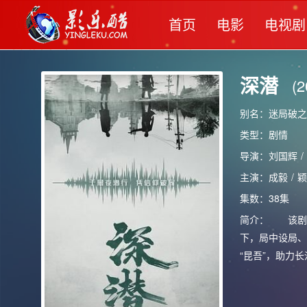
首页
电影
电视剧
深潜
(2
别名：迷局破之深潜 
类型：
剧情
导演：
刘国辉
/
主演：
成毅
/
颖
集数：38集
简介：
该剧为
下，局中设局、
“昆吾”，助力