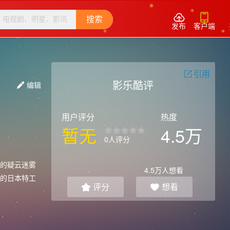


搜索
发布
客户端
引用

影乐酷评
编辑

用户评分
热度
暂无
4.5万
0人评分
的疑云迷雾
4.5万
人想看
的日本特工
评分
想看

