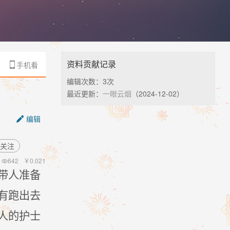
资料贡献记录
手机看

编辑次数：
3次
最近更新：
一眼云烟
（2024-12-02）
编辑

关注
642
￥
0.021

带人准备
有跑出去
人的护士