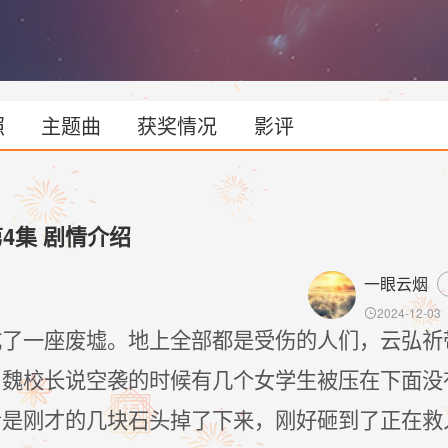
照
主题曲
获奖情况
影评
第4集 剧情介绍
一眼云烟
2024-12-03

成了一座废墟。地上全部都是受伤的人们，云弘祈
，魏校长说空袭的时候有几个女学生被压在下面没
看是刚才的几块石头掉了下来，刚好砸到了正在救