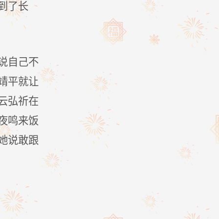
到了长
说自己不
靖平就让
云弘祈在
夜鸣来饭
她说敢跟