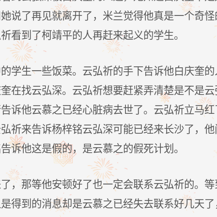
和她说了再见就离开了，米兰觉得他真是一个奇怪
弘祈看到了柯靖平的人再赶来起义的学生。
中的学生一些饭菜。云弘祈的手下告诉他白庆奎的
庆奎在找云弘深。云弘祈想要赶紧弄清楚是不是云
行告诉他云慕之已经心脏病去世了。云弘祈立马红
云弘祈来告诉杨梓铭云弘深可能已经来长沙了，他
铭告诉他这是假的，是云慕之的假死计划。
来了，那等他安顿好了也一定会联系云弘祈的。等
但是得到的消息却是云慕之已经失去联系好几天了