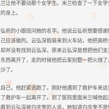
米兰让他不要动那个女学生。米兰检查了一下女学
生的身上。
云弘祈的小跟班问她的名字。他说云弘祈想要感谢
自己应该做的。云弘深假装来到火车站，他把高桥
车却并没有找到云弘深，原来云弘深是想把他们支
好东西离开了，走的时候他把云家别墅一把火烧了
长沙了。
找自己，他赶紧逃跑了。刚好他遇到了救护车来这
上了救护车一起离开了。到了医院里面米兰喊他起
她看到云弘深被白庆奎的人追，她知道白庆奎不是