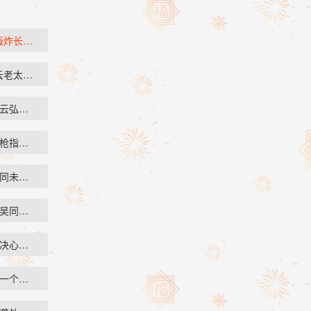
轰炸长沙，顷…
云老太太知道…
诉云弘祈他查到…
用枪指着两个学…
吴同未婚妻的照…
把吴同的检查报…
定决心了，无论…
自一个人来到寺…