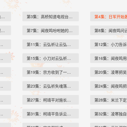
给云慕之…
第3集：高桥知道电视台已经把…
第4集：日军开始
深打电话…
第7集：闻夜鸣吩咐她的手下按…
第8集：闻夜鸣问
爸爸已经死…
第11集：云弘祈让云弘深看完后…
第12集：小刀告
凌寒这个内…
第15集：小刀对云弘祈说曲文挚…
第16集：闻夜鸣
己有一个朋…
第19集：宗方收到了一封情报，…
第20集：凌寒把
东萍去找米…
第23集：云弘祈失魂落魄的站在…
第24集：闻夜鸣
弘深说如果…
第27集：柯靖平对施长生说他误…
第28集：米兰下
了昨天云弘…
第31集：柯靖平告诉云弘深他可…
第32集：凌寒独