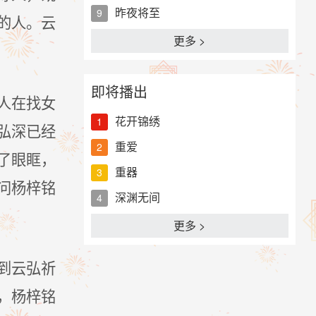
昨夜将至
9
的人。云
更多 >
即将播出
人在找女
花开锦绣
1
弘深已经
重爱
2
了眼眶，
重器
3
问杨梓铭
深渊无间
4
更多 >
到云弘祈
，杨梓铭