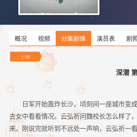
概况
视频
分集剧情
演员表
剧
1-38
深潜 
日军开始轰炸长沙，顷刻间一座城市变
去女中看看情况。云弘祈问魏校长怎么样了
来。刚说完就听到不远处一声响，云弘祈一