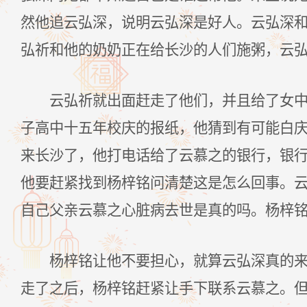
然他追云弘深，说明云弘深是好人。云弘深
弘祈和他的奶奶正在给长沙的人们施粥，云
云弘祈就出面赶走了他们，并且给了女
子高中十五年校庆的报纸，他猜到有可能白
来长沙了，他打电话给了云慕之的银行，银
他要赶紧找到杨梓铭问清楚这是怎么回事。
自己父亲云慕之心脏病去世是真的吗。杨梓
杨梓铭让他不要担心，就算云弘深真的
走了之后，杨梓铭赶紧让手下联系云慕之。