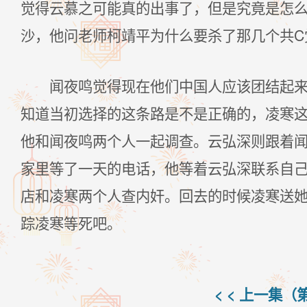
觉得云慕之可能真的出事了，但是究竟是怎
沙，他问老师柯靖平为什么要杀了那几个共C
闻夜鸣觉得现在他们中国人应该团结起
知道当初选择的这条路是不是正确的，凌寒
他和闻夜鸣两个人一起调查。云弘深则跟着
家里等了一天的电话，他等着云弘深联系自
店和凌寒两个人查内奸。回去的时候凌寒送
踪凌寒等死吧。
< < 上一集（