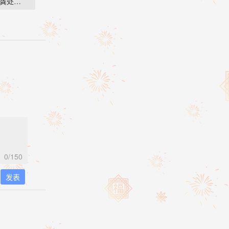
和龚处长两个人…
0
/150
发表