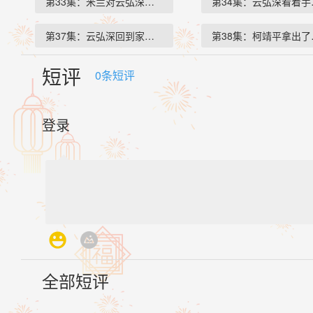
第33集：米兰对云弘深和闻夜鸣…
第34集：云弘深看着
第37集：云弘深回到家看到云弘…
第38集：柯靖平拿出
短评
0
条短评
登录
全部短评