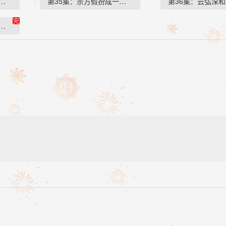
手中的卷宗…
第35集：宗方假扮成一个老头子…
第36集：云弘深
完
了一张照片…