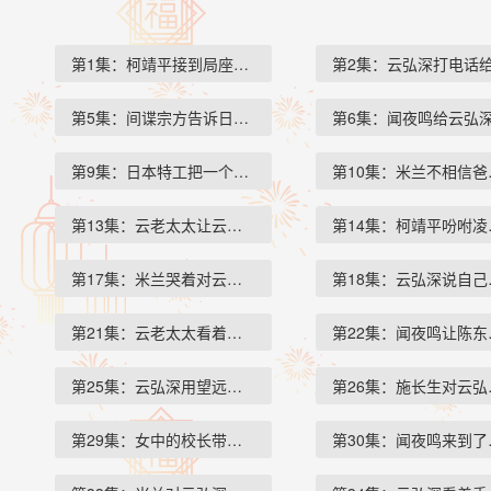
第1集：柯靖平接到局座的电话…
第2集：云弘深打电话
第5集：间谍宗方告诉日本杀手…
第6集：闻夜鸣给云弘
第9集：日本特工把一个密码本…
第10集：米兰不相信
第13集：云老太太让云弘祈扶着…
第14集：柯靖平吩咐
第17集：米兰哭着对云弘祈说如…
第18集：云弘深说自
第21集：云老太太看着自己绣了…
第22集：闻夜鸣让陈
第25集：云弘深用望远镜看着码…
第26集：施长生对云
第29集：女中的校长带着全校的…
第30集：闻夜鸣来到