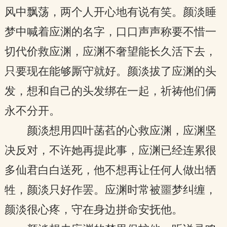
风中飘荡，两个人开心地有说有笑。颜淡睡
梦中喊着应渊的名字，口口声声称要不惜一
切代价救应渊，应渊不奢望能长久活下去，
只要现在能够厮守就好。颜淡拔了应渊的头
发，想和自己的头发绑在一起，祈祷他们俩
永不分开。
颜淡想用四叶菡萏的心救应渊，应渊坚
决反对，不许她再提此事，应渊已经连累很
多仙君白白送死，他不想再让任何人做出牺
牲，颜淡只好作罢。应渊时常被噩梦纠缠，
颜淡很心疼，守在身边拼命安抚他。