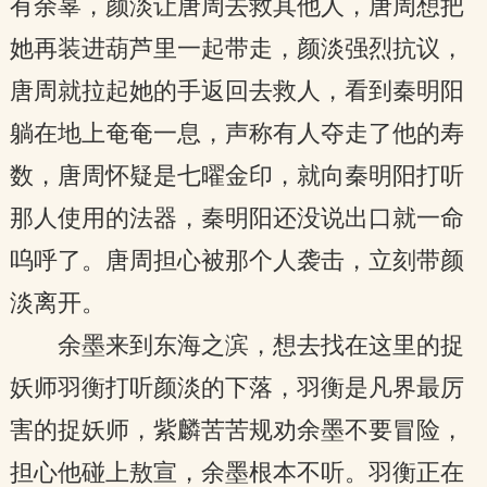
有余辜，颜淡让唐周去救其他人，唐周想把
她再装进葫芦里一起带走，颜淡强烈抗议，
唐周就拉起她的手返回去救人，看到秦明阳
躺在地上奄奄一息，声称有人夺走了他的寿
数，唐周怀疑是七曜金印，就向秦明阳打听
那人使用的法器，秦明阳还没说出口就一命
呜呼了。唐周担心被那个人袭击，立刻带颜
淡离开。
余墨来到东海之滨，想去找在这里的捉
妖师羽衡打听颜淡的下落，羽衡是凡界最厉
害的捉妖师，紫麟苦苦规劝余墨不要冒险，
担心他碰上敖宣，余墨根本不听。羽衡正在