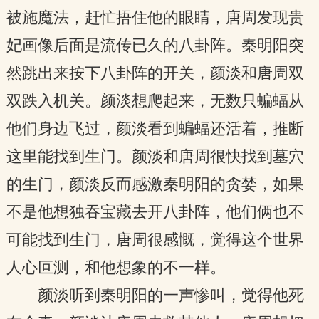
被施魔法，赶忙捂住他的眼睛，唐周发现贵
妃画像后面是流传已久的八卦阵。秦明阳突
然跳出来按下八卦阵的开关，颜淡和唐周双
双跌入机关。颜淡想爬起来，无数只蝙蝠从
他们身边飞过，颜淡看到蝙蝠还活着，推断
这里能找到生门。颜淡和唐周很快找到墓穴
的生门，颜淡反而感激秦明阳的贪婪，如果
不是他想独吞宝藏去开八卦阵，他们俩也不
可能找到生门，唐周很感慨，觉得这个世界
人心叵测，和他想象的不一样。
颜淡听到秦明阳的一声惨叫，觉得他死