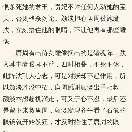
恨杀死她的君王，贵妃不许任何人动她的宝
贝，否则格杀勿论。颜淡担心唐周被施魔
法，立刻捂住他的眼睛，不让他再看那些雕
像。
唐周看出侍女雕像摆出的是错魂阵，跌
入其中者眼耳不辩，四时相叠，不死不休，
此阵法乱人心志，可是对妖却不起作用，所
以颜淡才没中招，唐周感谢颜淡出手相救。
颜淡本想趁机溜走，可又于心不忍，最后还
是留下来救唐周，颜淡发现齐牛看了石像的
眼镜就开始发狂，才及时捂住了唐周的眼