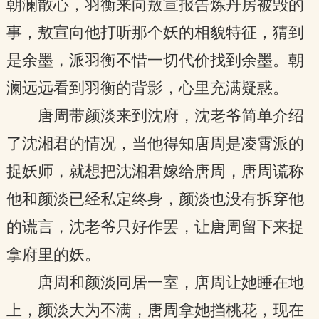
朝澜散心，羽衡来向敖宣报告炼丹房被毁的
事，敖宣向他打听那个妖的相貌特征，猜到
是余墨，派羽衡不惜一切代价找到余墨。朝
澜远远看到羽衡的背影，心里充满疑惑。
唐周带颜淡来到沈府，沈老爷简单介绍
了沈湘君的情况，当他得知唐周是凌霄派的
捉妖师，就想把沈湘君嫁给唐周，唐周谎称
他和颜淡已经私定终身，颜淡也没有拆穿他
的谎言，沈老爷只好作罢，让唐周留下来捉
拿府里的妖。
唐周和颜淡同居一室，唐周让她睡在地
上，颜淡大为不满，唐周拿她挡桃花，现在