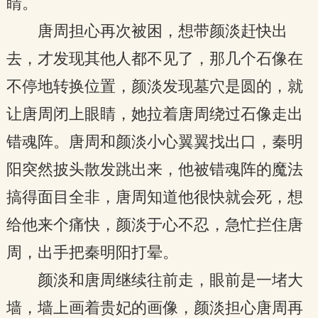
睛。
唐周担心再次被困，想带颜淡赶快出
去，才发现其他人都不见了，那几个石像在
不停地转换位置，颜淡发现墓穴是圆的，就
让唐周闭上眼睛，她拉着唐周绕过石像走出
错魂阵。唐周和颜淡小心翼翼找出口，秦明
阳突然披头散发跳出来，他被错魂阵的魔法
搞得面目全非，唐周知道他很快就会死，想
给他来个痛快，颜淡于心不忍，急忙拦住唐
周，出手把秦明阳打晕。
颜淡和唐周继续往前走，眼前是一堵大
墙，墙上画着贵妃的画像，颜淡担心唐周再