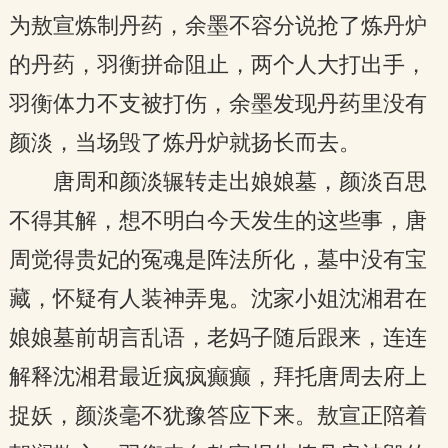
为敖宣炼制丹药，余墨不容分说抢了炼丹炉
的丹药，羽衡拼命阻止，两个人大打出手，
羽衡体力不支被打伤，余墨发现丹药里没有
颜淡，当场毁了炼丹炉就扬长而去。
唐周和颜淡辗转走出娘娘墓，颜淡百思
不得其解，想不明白今天发生的这些事，唐
周觉得贵妃的冤魂是阵法所化，墓中没有宝
藏，怀疑有人装神弄鬼。沈家小姐沈湘君在
娘娘墓前胡言乱语，老妈子随后跟来，连连
解释沈湘君最近疯疯癫癫，拜托唐周去府上
捉妖，颜淡毫不犹豫答应下来。敖宣正陪着