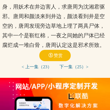
身，用妖术在井边害人，求唐周为沈湘君驱
邪。唐周和颜淡来到井边，颜淡看到井是空
空的，唐周发现旁边草地上埋了两具尸体，
其中一个是靳红棉，一夜之间她的尸体已经
腐烂成一堆白骨，唐周认定这是邪术所致。

赞赏
< 上一集（23）
下一集（25）>