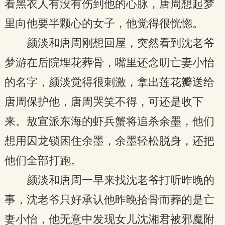
看黑衣人有没有伤到他的心脉，唐周想起梦
里向他要半颗心的女子，他觉得很恍惚。
颜淡和唐周刚想回屋，突然看到沈老爷
梦游在后院埋花葬骨，嘴里还念叨亡妻小怡
的名字，颜淡觉得很刺激，拿出莲花瓣送给
唐周保护他，唐周哭笑不得，可还是收下
来。敖宣派东海的虾兵蟹将追杀余墨，他们
想用囚龙锁困住余墨，余墨轻松脱身，还把
他们全部打跑。
颜淡和唐周一早来找沈老爷打听昨晚的
事，沈老爷只好承认他昨晚拾骨而葬的是亡
妻小怡，他无意中发现女儿沈湘君被邪魔附