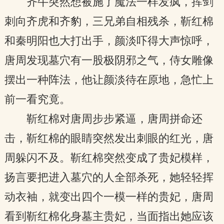
齐牛突然想被施了魔法一样发疯，挥剑
刺向齐虎和齐豹，三兄弟自相残杀，靳红棉
和秦明阳也大打出手，颜淡吓得大声惊呼，
唐周发现墓穴有一股极阴邪之气，侍女雕像
摆出一种阵法，他让颜淡待在原地，急忙上
前一看究竟。
靳红棉对唐周步步紧逼，唐周拼命还
击，靳红棉的眼睛突然发出刺眼的红光，唐
周躲闪不及。靳红棉突然变成了贵妃模样，
扬言要把进入墓穴的人全部杀死，她轻轻挥
动衣袖，就变出四个一模一样的贵妃，唐周
看到靳红棉化身墓主贵妃，当面指出她应该