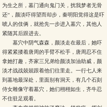
为生之所，墓门通向鬼门关，扰我梦者无骨
还”，颜淡吓得望而却步，秦明阳觉得这是吓
唬人的伎俩，就抢先一步进入墓穴，其他人
紧随其后跟进去。
墓穴中阴气森森，颜淡走在最后，她吓
得紧紧搂着唐周的手臂不松手，唐周忍不住
拿她打趣，齐家三兄弟给颜淡加油助威，颜
淡才战战兢兢跟着他们往里走。一行七人来
到墓地最深处，里面别有洞天，有几个石刻
侍女雕像守着墓穴，她们栩栩如生，齐牛忍
不住驻足观看。