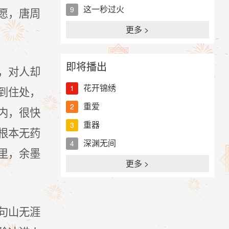
这一秒过火
9
愿，唐周
更多 >
即将播出
，对人却
花开锦绣
1
到住处，
重爱
2
内，很快
重器
3
根本无药
深渊无间
4
里，余墨
更多 >
句山无涯