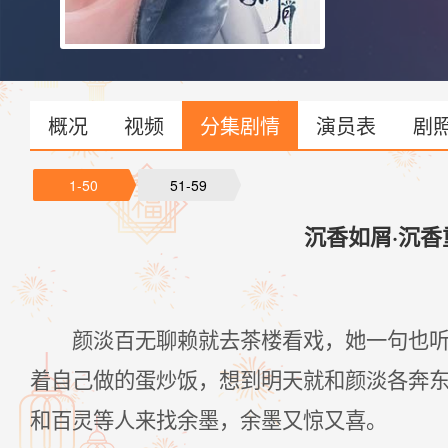
己，余墨常带颜
展开了颜淡和这
个又一个带着神
概况
视频
分集剧情
演员表
剧
1-50
51-59
沉香如屑·沉香
颜淡百无聊赖就去茶楼看戏，她一句也
着自己做的蛋炒饭，想到明天就和颜淡各奔
和百灵等人来找余墨，余墨又惊又喜。