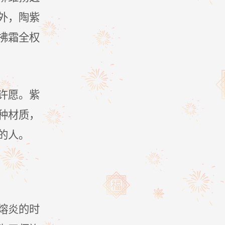
外，陶紫
拂霜全权
许愿。紫
种材质，
的人。
熔炎的时