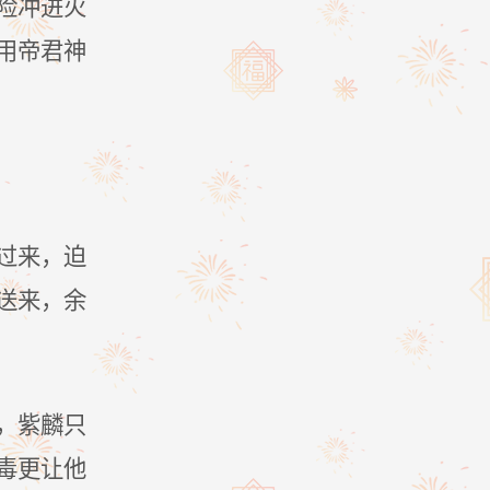
险冲进火
用帝君神
过来，迫
送来，余
，紫麟只
毒更让他