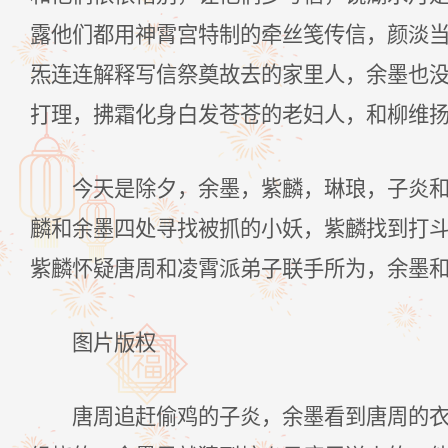
露他们都用神霄宫特制的牵丝笺传信，颜淡
炁连连解释写信祭奠故去的家里人，余墨也
打理，拂霜化身白发苍苍的老妇人，和柳维
今天是除夕，余墨，紫麟，琳琅，子炎
麟和余墨四处寻找被抓的小妖，紫麟找到打
紫麟怀疑唐周和凌霄派弟子联手所为，余墨
图片版权
唐周追赶偷鸡的子炎，余墨看到唐周的