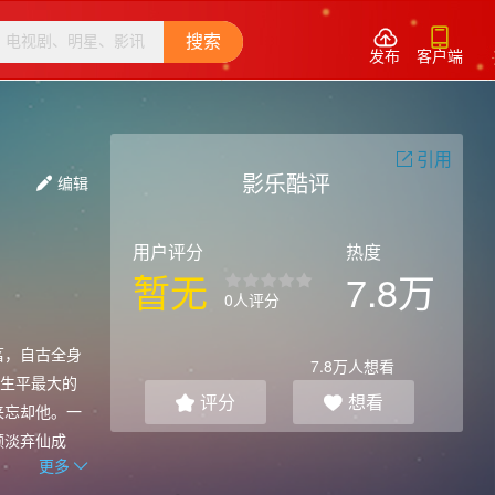


搜索
发布
客户端
引用

影乐酷评
编辑

用户评分
热度
暂无
7.8万
0人评分
萏，自古全身
7.8万
人想看
生平最大的
评分
想看


来忘却他。一
颜淡弃仙成
更多
为了壮大自
